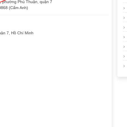
n, phường Phú Thuận, quận 7
80868 (Cẩm Anh)
ận 7, Hồ Chí Minh