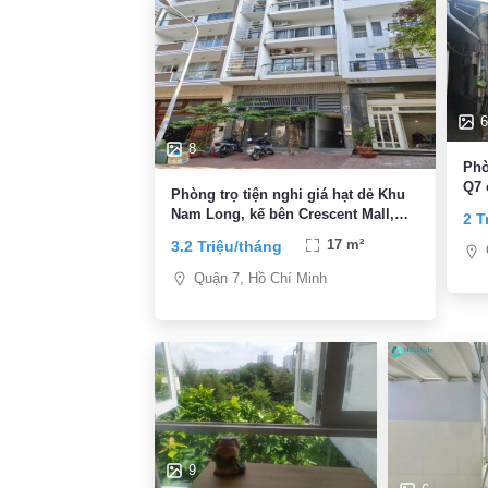
6
8
Phò
Q7 
Phòng trọ tiện nghi giá hạt dẻ Khu
Nam Long, kế bên Crescent Mall,
2 T
PMH, KCX, thuận tiện đi trung tâm
3.2 Triệu/tháng
17 m²
Quận 7, Hồ Chí Minh
9