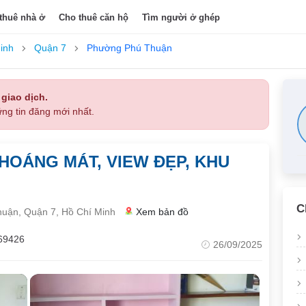
thuê nhà ở
Cho thuê căn hộ
Tìm người ở ghép
inh
Quận 7
Phường Phú Thuận
 giao dịch.
ng tin đăng mới nhất.
HOÁNG MÁT, VIEW ĐẸP, KHU
C
uận, Quận 7, Hồ Chí Minh
Xem bản đồ
69426
26/09/2025