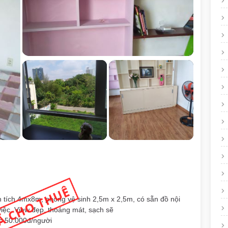
 tích 4mx8m, phòng vệ sinh 2,5m x 2,5m, có sẵn đồ nội
 việc. View đẹp, thoáng mát, sạch sẽ
ớc 50.000đ/người