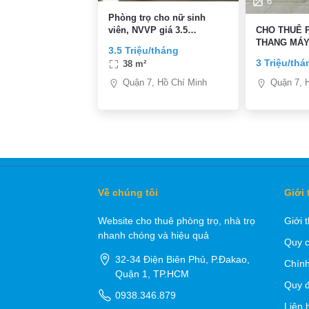
6
Phòng trọ cho nữ sinh
viên, NVVP giá 3.5
CHO THUÊ 
triệu/tháng
THANG MÁ
3.5 Triệu/tháng
3 Triệu/thá
38 m²
Quận 7, Hồ Chí Minh
Quận 7, 
Về chúng tôi
Giới 
Website cho thuê phòng trọ, nhà trọ
Giới 
nhanh chóng và hiệu quả
Quy c
32-34 Điện Biên Phủ, P.Đakao,
Chính
Quận 1, TP.HCM
Quy đ
0938.346.879
Liên 