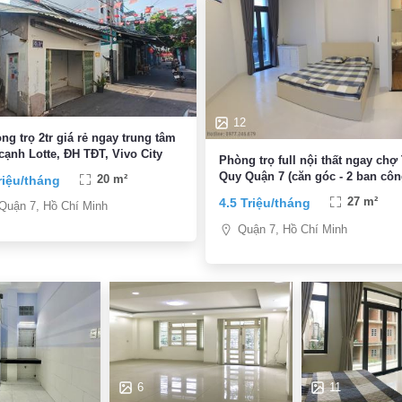
12
ng trọ 2tr giá rẻ ngay trung tâm
cạnh Lotte, ĐH TĐT, Vivo City
Phòng trọ full nội thất ngay chợ
Quy Quận 7 (căn góc - 2 ban côn
riệu/tháng
20 m²
4.5 Triệu/tháng
27 m²
Quận 7, Hồ Chí Minh
Quận 7, Hồ Chí Minh
6
11