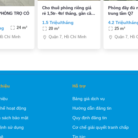
Cho thuê phòng riêng giá
Phòng đầy đủ n
rẻ 1,5tr- 4tr/ tháng, gần cầu
trung tâm Q7
PHÒNG TRỌ CÓ
Hilam- Lottemart Q7
Y
1.5 Triệu/tháng
4.2 Triệu/thán
ng
24 m²
20 m²
25 m²
Quận 7, Hồ Chí Minh
Quận 7, Hồ 
Hồ Chí Minh
thiệu
Hỗ trợ
thiệu
Bảng giá dịch vụ
hế hoạt động
Hướng dẫn đăng tin
 sách bảo mật
Quy định đăng tin
ịnh sử dụng
Cơ chế giải quyết tranh chấp
hệ
Tin tức