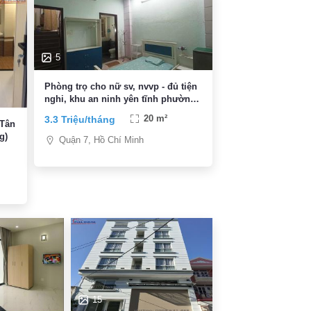
5
Phòng trọ cho nữ sv, nvvp - đủ tiện
nghi, khu an ninh yên tĩnh phường
Tân Quy, giá 3,3 triệu
3.3 Triệu/tháng
20 m²
 Tân
g)
Quận 7, Hồ Chí Minh
15