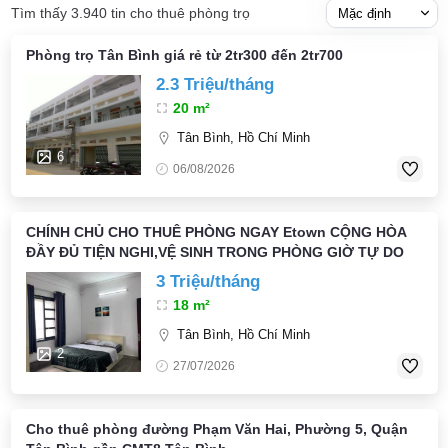
Tìm thấy 3.940 tin cho thuê phòng trọ
Phòng trọ Tân Bình giá rẻ từ 2tr300 đến 2tr700
2.3 Triệu/tháng
20 m²
Tân Bình, Hồ Chí Minh
6
06/08/2026
CHÍNH CHỦ CHO THUÊ PHÒNG NGAY Etown CỘNG HÒA
ĐẦY ĐỦ TIỆN NGHI,VỆ SINH TRONG PHÒNG GIỜ TỰ DO
3 Triệu/tháng
18 m²
Tân Bình, Hồ Chí Minh
2
27/07/2026
Cho thuê phòng đường Phạm Văn Hai, Phường 5, Quận