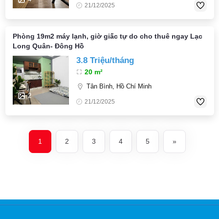
21/12/2025
Phòng 19m2 máy lạnh, giờ giấc tự do cho thuê ngay Lạc
Long Quân- Đông Hồ
3.8 Triệu/tháng
20 m²
Tân Bình, Hồ Chí Minh
2
21/12/2025
1
2
3
4
5
»