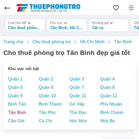
Loại nhà đất
Khu vực
Khoảng giá
Diệ
Cho thuê phòng trọ
Tân Bình, Hồ Chí Minh
Tất cả
Tấ
Trang chủ
Cho thuê phòng trọ
Hồ Chí Minh
Tân Bình
Cho thuê phòng trọ Tân Bình đẹp giá tốt
Khu vực nổi bật
Quận 1
Quận 2
Quận 3
Quận 4
Quận 5
Quận 6
Quận 7
Quận 8
Quận 9
Quận 10
Quận 11
Quận 12
Bình Tân
Bình Thạnh
Gò Vấp
Phú Nhuận
Tân Bình
Tân Phú
Thủ Đức
Bình Chánh
Cần Giờ
Củ Chi
Hóc Môn
Nhà Bè