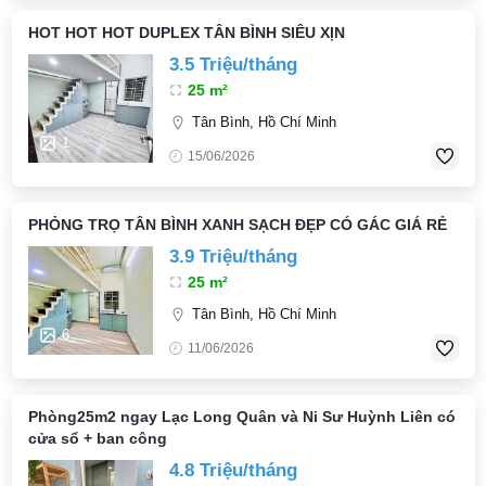
HOT HOT HOT DUPLEX TÂN BÌNH SIÊU XỊN
3.5 Triệu/tháng
25 m²
Tân Bình, Hồ Chí Minh
1
15/06/2026
PHỎNG TRỌ TÂN BÌNH XANH SẠCH ĐẸP CÓ GÁC GIÁ RẺ
3.9 Triệu/tháng
25 m²
Tân Bình, Hồ Chí Minh
6
11/06/2026
Phòng25m2 ngay Lạc Long Quân và Ni Sư Huỳnh Liên có
cửa sổ + ban công
4.8 Triệu/tháng