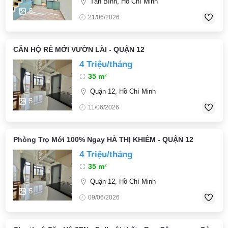
Tân Bình, Hồ Chí Minh
5
21/06/2026
CĂN HỘ RẺ MỚI VƯỜN LÀI - QUẬN 12
4 Triệu/tháng
35 m²
Quận 12, Hồ Chí Minh
5
11/06/2026
Phòng Trọ Mới 100% Ngay HÀ THỊ KHIÊM - QUẬN 12
4 Triệu/tháng
35 m²
Quận 12, Hồ Chí Minh
5
09/06/2026