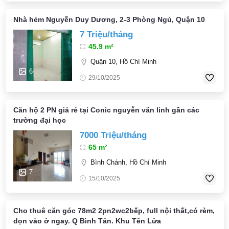
Nhà hẻm Nguyễn Duy Dương, 2-3 Phòng Ngủ, Quận 10
7 Triệu/tháng
45.9 m²
Quận 10, Hồ Chí Minh
6
29/10/2025
Căn hộ 2 PN giá rẻ tại Conic nguyễn văn linh gần các
trường đại học
7000 Triệu/tháng
65 m²
Bình Chánh, Hồ Chí Minh
7
15/10/2025
Cho thuê căn góc 78m2 2pn2wc2bếp, full nội thất,có rèm,
dọn vào ở ngay. Q Bình Tân. Khu Tên Lửa