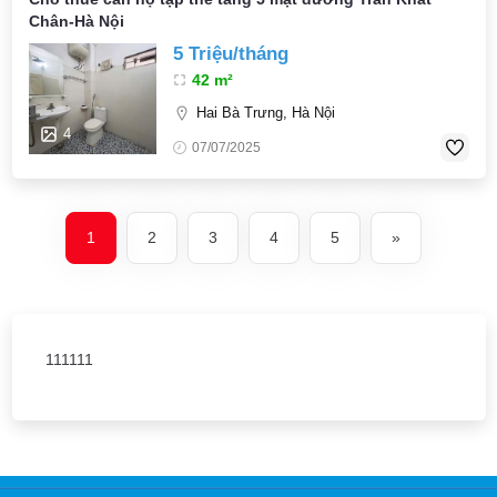
Chân-Hà Nội
5 Triệu/tháng
42 m²
Hai Bà Trưng, Hà Nội
4
07/07/2025
1
2
3
4
5
»
111111