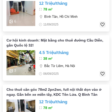
12 Triệu/tháng
78 m²
Bình Tân, Hồ Chí Minh
6
11/09/2025
Cơ hội kinh doanh: Mặt bằng cho thuê đường Cầu Diễn,
gần Quốc lộ 32!
4.5 Triệu/tháng
38 m²
Bắc Từ Liêm, Hà Nội
3
06/09/2025
Cho thuê căn góc 78m2 2pn2wc, full nội thất dọn vào ở
ngay. Gần bến xe miền tây, KDC Tên Lửa. Q Bình Tân
12 Triệu/tháng
78 m²