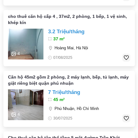
cho thuê căn hộ cấp 4 , 37m2, 2 phòng, 1 bếp, 1 vệ sinh,
khép kín
3.2 Triệu/tháng
37 m²
Hoàng Mai, Hà Nội
4
07/08/2025
Căn hộ 45m2 gồm 2 phòng, 2 máy lạnh, bếp, tủ lạnh, máy
giặt riêng biệt quận phú nhuận
7 Triệu/tháng
45 m²
Phú Nhuận, Hồ Chí Minh
4
30/07/2025
Cho thuê căn hộ tập thể tầng 5 mặt đường Trần Khát