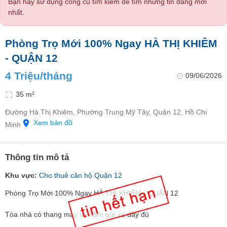
Bạn hãy sử dụng công cụ tìm kiếm để tìm những tin đăng mới
nhất.
Phòng Trọ Mới 100% Ngay HÀ THỊ KHIÊM
- QUẬN 12
4 Triệu/tháng
09/06/2026
35 m²
Đường Hà Thị Khiêm, Phường Trung Mỹ Tây, Quận 12, Hồ Chí
Xem bản đồ
Minh
Thông tin mô tả
Khu vực:
Cho thuê căn hộ Quận 12
Phòng Trọ Mới 100% Ngay HÀ THỊ KHIÊM - QUẬN 12
Tòa nhà có thang máy và hầm gửi xe đầy đủ