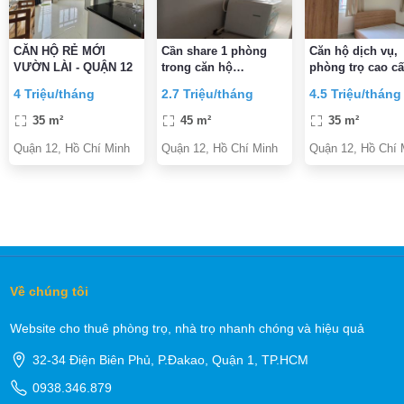
CĂN HỘ RẺ MỚI
Cần share 1 phòng
Căn hộ dịch vụ,
VƯỜN LÀI - QUẬN 12
trong căn hộ
phòng trọ cao c
TopazHome, Tân Thới
làm việc, dạy họ
4 Triệu/tháng
2.7 Triệu/tháng
4.5 Triệu/tháng
Nhất, Q.12
ngay mặt tiền k
cư Q.12 Gò Vấp
35 m²
45 m²
35 m²
Quận 12, Hồ Chí Minh
Quận 12, Hồ Chí Minh
Quận 12, Hồ Chí 
Về chúng tôi
Website cho thuê phòng trọ, nhà trọ nhanh chóng và hiệu quả
32-34 Điện Biên Phủ, P.Đakao, Quận 1, TP.HCM
0938.346.879