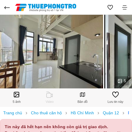
5
5 ảnh
Video
Bản đồ
Lưu tin này
Trang chủ
Cho thuê căn hộ
Hồ Chí Minh
Quận 12
P
Tin này đã hết hạn nên không còn giá trị giao dịch.