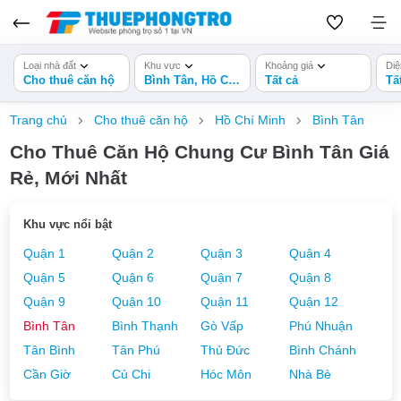
Loại nhà đất
Khu vực
Khoảng giá
Diệ
Cho thuê căn hộ
Bình Tân, Hồ Chí Minh
Tất cả
Tấ
Trang chủ
Cho thuê căn hộ
Hồ Chí Minh
Bình Tân
Cho Thuê Căn Hộ Chung Cư Bình Tân Giá
Rẻ, Mới Nhất
Khu vực nổi bật
Quận 1
Quận 2
Quận 3
Quận 4
Quận 5
Quận 6
Quận 7
Quận 8
Quận 9
Quận 10
Quận 11
Quận 12
Bình Tân
Bình Thạnh
Gò Vấp
Phú Nhuận
Tân Bình
Tân Phú
Thủ Đức
Bình Chánh
Cần Giờ
Củ Chi
Hóc Môn
Nhà Bè