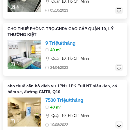
Quận 10, Hồ Chí Minh
6
05/10/2023
CHO THUÊ PHÒNG TRỌ-CHDV CAO CẤP QUẬN 10, LÝ
THƯỜNG KIỆT
9 Triệu/tháng
40 m²
Quận 10, Hồ Chí Minh
6
24/04/2023
cho thuê căn hộ dịch vụ 1PN+ 1PK Full NT siêu đẹp, có
hầm xe, đường CMT8, Q10
7500 Triệu/tháng
40 m²
Quận 10, Hồ Chí Minh
3
10/08/2022