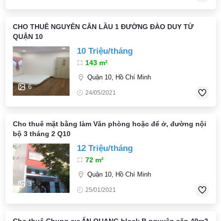
CHO THUÊ NGUYÊN CĂN LẦU 1 ĐƯỜNG ĐÀO DUY TỪ
QUẬN 10
10 Triệu/tháng
143 m²
Quận 10, Hồ Chí Minh
6
24/05/2021
Cho thuê mặt bằng làm Văn phòng hoặc để ở, đường nội
bộ 3 tháng 2 Q10
12 Triệu/tháng
72 m²
Quận 10, Hồ Chí Minh
3
25/01/2021