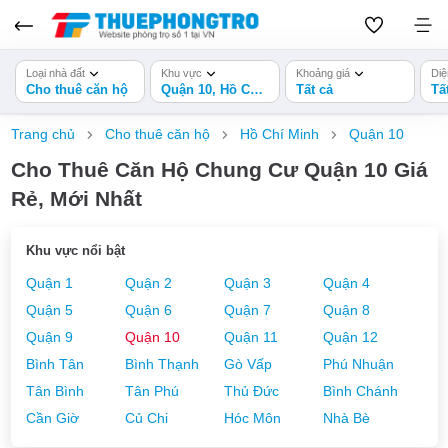
Loại nhà đất
Khu vực
Khoảng giá
Diệ
Cho thuê căn hộ
Quận 10, Hồ Chí Minh
Tất cả
Tấ
Trang chủ
Cho thuê căn hộ
Hồ Chí Minh
Quận 10
Cho Thuê Căn Hộ Chung Cư Quận 10 Giá
Rẻ, Mới Nhất
Khu vực nổi bật
Quận 1
Quận 2
Quận 3
Quận 4
Quận 5
Quận 6
Quận 7
Quận 8
Quận 9
Quận 10
Quận 11
Quận 12
Bình Tân
Bình Thạnh
Gò Vấp
Phú Nhuận
Tân Bình
Tân Phú
Thủ Đức
Bình Chánh
Cần Giờ
Củ Chi
Hóc Môn
Nhà Bè