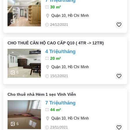
7 Triệu/tháng
30 m²
Quận 10, Hồ Chí Minh
5
24/12/2021
CHO THUÊ CĂN HỘ CAO CẤP Q10 ( 4TR -> 12TR)
4 Triệu/tháng
20 m²
Quận 10, Hồ Chí Minh
6
15/12/2021
Cho thuê nhà Hẻm 1 sẹc Vĩnh Viễn
7 Triệu/tháng
44 m²
Quận 10, Hồ Chí Minh
6
23/11/2021