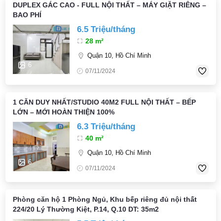
DUPLEX GÁC CAO - FULL NỘI THẤT – MÁY GIẶT RIÊNG –
BAO PHÍ
6.5 Triệu/tháng
28 m²
Quận 10, Hồ Chí Minh
6
07/11/2024
1 CĂN DUY NHẤT/STUDIO 40M2 FULL NỘI THẤT – BẾP
LỚN – MỚI HOÀN THIỆN 100%
6.3 Triệu/tháng
40 m²
Quận 10, Hồ Chí Minh
6
07/11/2024
Phòng căn hộ 1 Phòng Ngủ, Khu bếp riêng đủ nội thất
224/20 Lý Thường Kiệt, P.14, Q.10 DT: 35m2