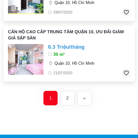
Quận 10, Hồ Chí Minh
6
29/07/2020
CĂN HỘ CAO CẤP TRUNG TÂM QUẬN 10, ƯU ĐÃI GIẢM
GIÁ SẬP SÀN
6.3 Triệu/tháng
30 m²
Quận 10, Hồ Chí Minh
4
21/07/2020
1
2
»