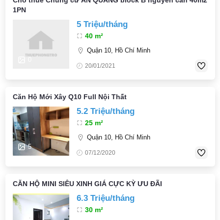
Cho thuê Chung cư ẤN QUANG block B nguyên căn 40m2
1PN
5 Triệu/tháng
40 m²
Quận 10, Hồ Chí Minh
0
20/01/2021
Căn Hộ Mới Xây Q10 Full Nội Thất
5.2 Triệu/tháng
25 m²
Quận 10, Hồ Chí Minh
5
07/12/2020
CĂN HỘ MINI SIÊU XINH GIÁ CỰC KỲ ƯU ĐÃI
6.3 Triệu/tháng
30 m²