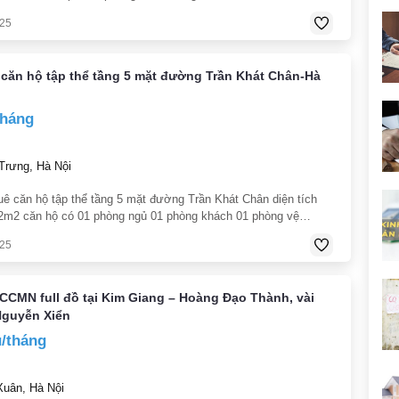
025
 căn hộ tập thể tầng 5 mặt đường Trần Khát Chân-Hà
tháng
Trưng, Hà Nội
uê căn hộ tập thể tầng 5 mặt đường Trần Khát Chân diện tích
2m2 căn hộ có 01 phòng ngủ 01 phòng khách 01 phòng vệ
gia ban công view thoáng gần chợ trường học bênh viện thuận
025
ng ... điện
CCMN full đồ tại Kim Giang – Hoàng Đạo Thành, vài
Nguyễn Xiển
u/tháng
uân, Hà Nội