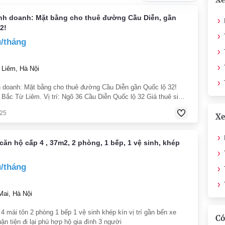
inh doanh: Mặt bằng cho thuê đường Cầu Diễn, gần
2!
u/tháng
Liêm, Hà Nội
h doanh: Mặt bằng cho thuê đường Cầu Diễn gần Quốc lộ 32!
 Bắc Từ Liêm. Vị trí: Ngõ 36 Cầu Diễn Quốc lộ 32 Giá thuê siêu
ỉ 4 5 triệu/tháng (Ưu đãi 4 triệu/tháng nếu thanh toán 1 năm và
025
Xe
căn hộ cấp 4 , 37m2, 2 phòng, 1 bếp, 1 vệ sinh, khép
u/tháng
ai, Hà Nội
4 mái tôn 2 phòng 1 bếp 1 vệ sinh khép kín vị trí gần bến xe
Có
uận tiện đi lại phù hợp hộ gia đình 3 người