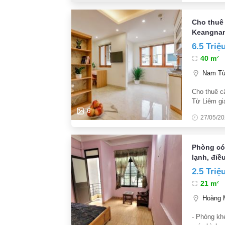
Cho thuê 
Keangnam
6.5 Triệ
40 m²
Nam Từ 
Cho thuê c
Từ Liêm giá
trí thuận l
6
27/05/2
Phòng có
lạnh, điề
2.5 Triệ
21 m²
Hoàng M
- Phòng kh