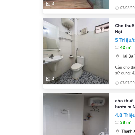
4
07/08/2
Cho thuê
Nội
5 Triệu/
42 m²
Hai Bà 
Cần cho th
sử dụng: 4
sinh... lô 
4
07/07/2
tiện gia thô
cho thuê 
bước ra 
4.8 Triệ
38 m²
Thanh X