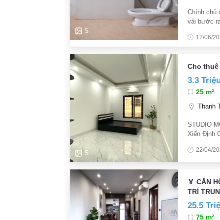
Chính chủ 
vài bước r
khu Phân L
5
12/06/2
Thành 300
Cho thuê
3.3 Triệ
25 m²
Thanh Tr
STUDIO MỚ
Xiển Định 
đại Giá: 3.3
22/04/2
5
🏅 CĂN 
TRÍ TRU
25.5 Tri
75 m²