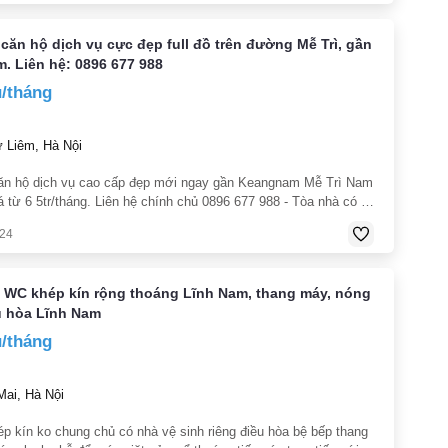
căn hộ dịch vụ cực đẹp full đồ trên đường Mễ Trì, gần
. Liên hệ: 0896 677 988
u/tháng
Liêm, Hà Nội
ăn hộ dịch vụ cao cấp đẹp mới ngay gần Keangnam Mễ Trì Nam
 từ 6 5tr/tháng. Liên hệ chính chủ 0896 677 988 - Tòa nhà có vị
ợi nằm trên đường Mễ Trì đối diện tòa tháp The Manor Big C
024
 WC khép kín rộng thoáng Lĩnh Nam, thang máy, nóng
u hòa Lĩnh Nam
u/tháng
ai, Hà Nội
ép kín ko chung chủ có nhà vệ sinh riêng điều hòa bệ bếp thang