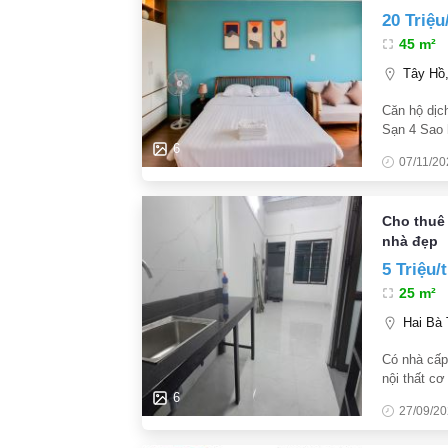
20 Triệu
45 m²
Tây Hồ, 
Căn hộ dịc
Sạn 4 Sao 
Phố Võng 
6
07/11/20
tĩnh nhiều
Cho thuê 
nhà đẹp
5 Triệu/
25 m²
Hai Bà 
Có nhà cấp
nội thất c
Timescity a
6
27/09/2
có