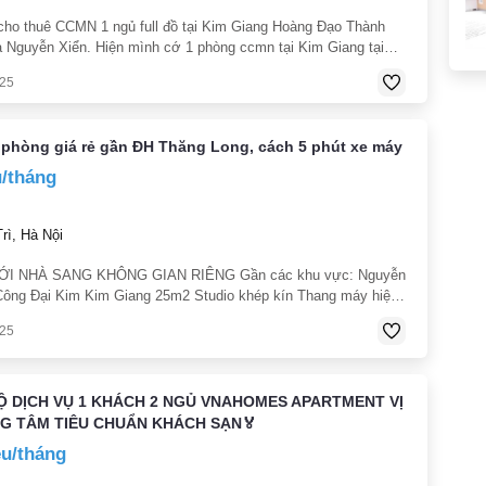
cho thuê CCMN 1 ngủ full đồ tại Kim Giang Hoàng Đạo Thành
a Nguyễn Xiển. Hiện mình cớ 1 phòng ccmn tại Kim Giang tại
ô với đường đi lại thuận tiện ô tô qua của Thông ra Hoàng Đạo
025
m ra
 phòng giá rẻ gần ĐH Thăng Long, cách 5 phút xe máy
u/tháng
ì, Hà Nội
I NHÀ SANG KHÔNG GIAN RIÊNG Gần các khu vực: Nguyễn
Công Đại Kim Kim Giang 25m2 Studio khép kín Thang máy hiện
tr 3.7 triệu/tháng ️ Nội thất đủ cơ bản
025
HỘ DỊCH VỤ 1 KHÁCH 2 NGỦ VNAHOMES APARTMENT VỊ
NG TÂM TIÊU CHUẨN KHÁCH SẠN🏅
ệu/tháng