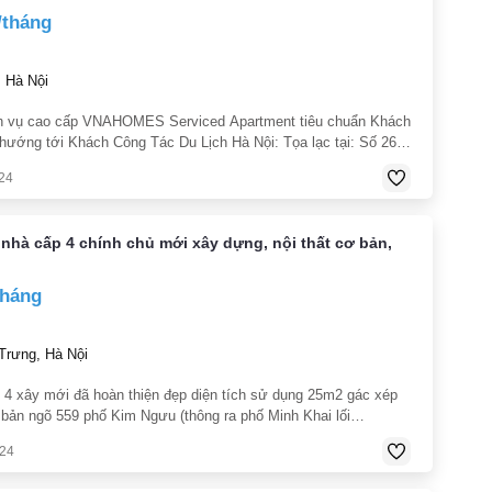
/tháng
Hà Nội
h vụ cao cấp VNAHOMES Serviced Apartment tiêu chuẩn Khách
hướng tới Khách Công Tác Du Lịch Hà Nội: Tọa lạc tại: Số 26
Thị Phường Bưởi Quận Tây Hồ Thành phố Hà Nội. Khu vực yên
24
 cây xanh đường lớn
nhà cấp 4 chính chủ mới xây dựng, nội thất cơ bản,
tháng
Trưng, Hà Nội
 4 xây mới đã hoàn thiện đẹp diện tích sử dụng 25m2 gác xép
ơ bản ngõ 559 phố Kim Ngưu (thông ra phố Minh Khai lối
n ninh tốt dân trí cao riêng biệt với chủ. Ưu tiên hộ gia đình trẻ
024