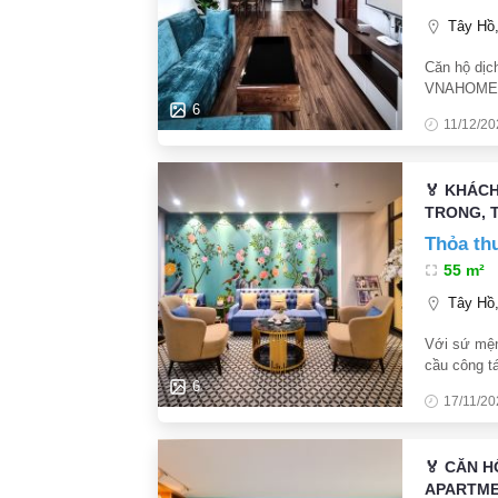
Tây Hồ, 
Căn hộ dịch
VNAHOMES 
100m ra Hồ
6
11/12/20
2km nhiều 
🏅 KHÁC
TRONG, T
Thỏa th
55 m²
Tây Hồ, 
Với sứ mện
cầu công t
Thương hiệ
6
17/11/20
Phố Võng 
🏅 CĂN 
APARTMEN