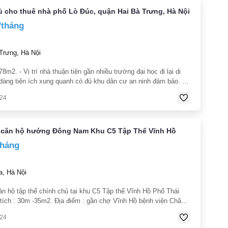
 cho thuê nhà phố Lò Đúc, quận Hai Bà Trưng, Hà Nội
/tháng
Trưng, Hà Nội
 78m2. - Vị trí nhà thuận tiện gần nhiều trường đại học đi lại di
dàng tiện ích xung quanh có đủ khu dân cư an ninh đảm bảo. -
à 3 tầng 2 tầng để ở tầng 3 để phơi đồ. -
024
 căn hộ hướng Đông Nam Khu C5 Tập Thể Vĩnh Hồ
tháng
, Hà Nội
ăn hộ tập thể chính chủ tại khu C5 Tập thể Vĩnh Hồ Phố Thái
 tích : 30m -35m2. Địa điểm : gần chợ Vĩnh Hồ bệnh viện Châm
ường mầm non Hoa Hồng Mipec và Hà Thành Plaza Điện nước:
024
ơn