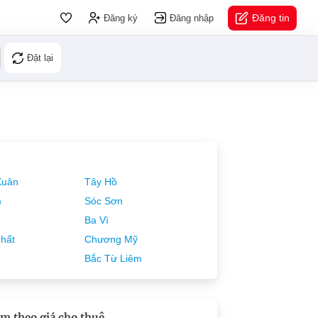
Đăng tin
Đăng ký
Đăng nhập
Đặt lại
Xuân
Tây Hồ
m
Sóc Sơn
Ba Vì
hất
Chương Mỹ
Bắc Từ Liêm
m theo giá cho thuê