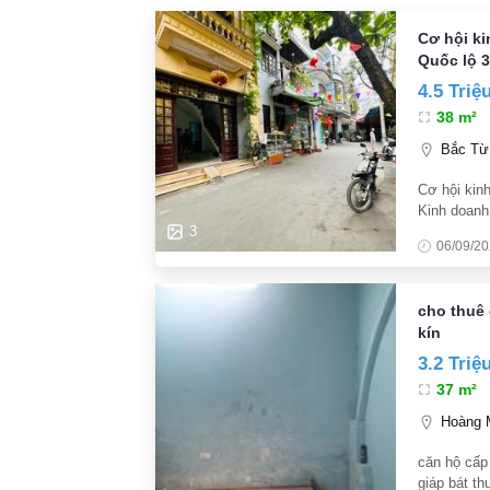
Cơ hội k
Quốc lộ 3
4.5 Triệ
38 m²
Bắc Từ 
Cơ hội kin
Kinh doanh
hấp dẫn: Ch
3
06/09/2
cọc 1
cho thuê 
kín
3.2 Triệ
37 m²
Hoàng M
căn hộ cấp 
giáp bát th