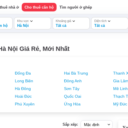
thuê nhà ở
Cho thuê căn hộ
Tìm người ở ghép
Khu vực
Khoảng giá
Diện tích
n hộ
Hà Nội
Tất cả
Tất cả
̀ Nội Giá Rẻ, Mới Nhất
Đống Đa
Hai Bà Trưng
Thanh 
Long Biên
Đông Anh
Gia Lâ
Hà Đông
Sơn Tây
Mê Linh
Hoài Đức
Quốc Oai
Thạch T
Phú Xuyên
Ứng Hòa
Mỹ Đức
Sắp xếp:
Xe