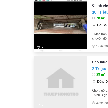
Chính chủ
10 Triệu
78 m²
Hai Bà 
- Diện tích
chuyển dễ 
Thiết kế nh
17/09/2
5
Cho thuê
3 Triệu/
35 m²
Đống Đa
Cho thuê c
Thịnh Diện
Cứu TW tr
30/05/2
theo hóa đ
0