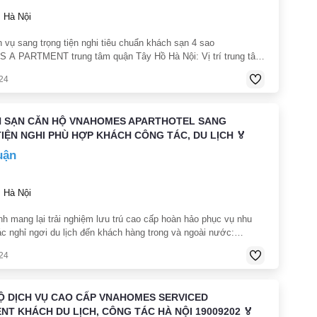
Hà Nội
 vụ sang trọng tiện nghi tiêu chuẩn khách sạn 4 sao
A PARTMENT trung tâm quận Tây Hồ Hà Nội: Vị trí trung tâm
 Tây bệnh viện Medlatec 400m chợ Bưởi 500m Lotte Văn Cao
24
người nước ngoài sinh sống làm
H SẠN CĂN HỘ VNAHOMES APARTHOTEL SANG
IỆN NGHI PHÙ HỢP KHÁCH CÔNG TÁC, DU LỊCH 🏅
uận
Hà Nội
h mang lại trải nghiệm lưu trú cao cấp hoàn hảo phục vụ nhu
ác nghỉ ngơi du lịch đến khách hàng trong và ngoài nước:
u VNAHOMES APARTHOTEL ra đời. Tọa lạc tại địa chỉ: Số 30
24
Thị Phường Bưởi Quận Tây
HỘ DỊCH VỤ CAO CẤP VNAHOMES SERVICED
T KHÁCH DU LỊCH, CÔNG TÁC HÀ NỘI 19009202 🏅