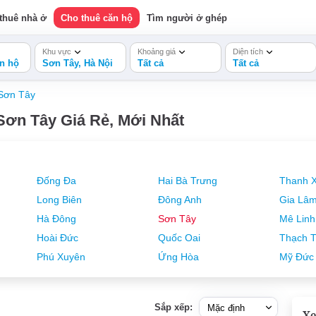
thuê nhà ở
Cho thuê căn hộ
Tìm người ở ghép
Khu vực
Khoảng giá
Diện tích
n hộ
Sơn Tây, Hà Nội
Tất cả
Tất cả
Sơn Tây
ơn Tây Giá Rẻ, Mới Nhất
Đống Đa
Hai Bà Trưng
Thanh 
Long Biên
Đông Anh
Gia Lâ
Hà Đông
Sơn Tây
Mê Linh
Hoài Đức
Quốc Oai
Thạch T
Phú Xuyên
Ứng Hòa
Mỹ Đức
Sắp xếp:
Xe