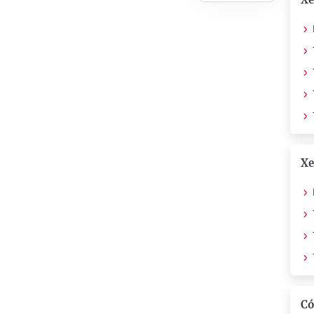
Xe
Có