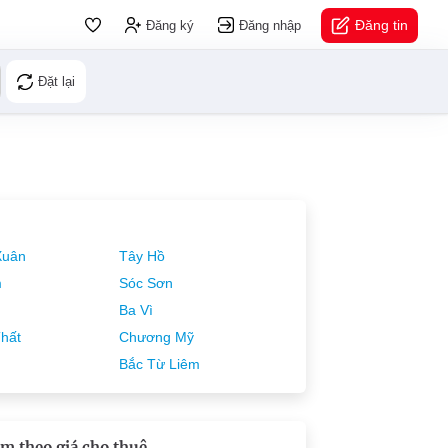
Đăng tin
Đăng ký
Đăng nhập
Đặt lại
Xuân
Tây Hồ
m
Sóc Sơn
Ba Vì
hất
Chương Mỹ
Bắc Từ Liêm
m theo giá cho thuê