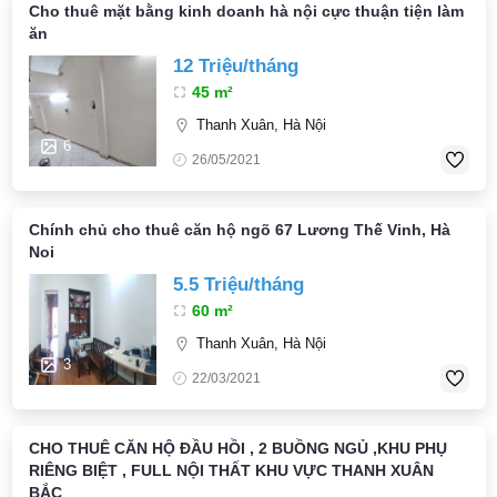
Cho thuê mặt bằng kinh doanh hà nội cực thuận tiện làm
ăn
12 Triệu/tháng
45 m²
Thanh Xuân, Hà Nội
6
26/05/2021
Chính chủ cho thuê căn hộ ngõ 67 Lương Thế Vinh, Hà
Noi
5.5 Triệu/tháng
60 m²
Thanh Xuân, Hà Nội
3
22/03/2021
CHO THUÊ CĂN HỘ ĐẦU HỒI , 2 BUỒNG NGỦ ,KHU PHỤ
RIÊNG BIỆT , FULL NỘI THẤT KHU VỰC THANH XUÂN
BẮC