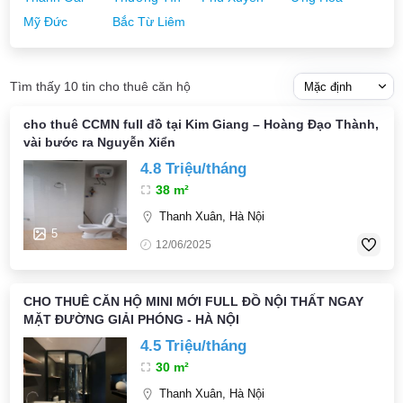
Mỹ Đức
Bắc Từ Liêm
Tìm thấy 10 tin cho thuê căn hộ
cho thuê CCMN full đồ tại Kim Giang – Hoàng Đạo Thành,
vài bước ra Nguyễn Xiển
4.8 Triệu/tháng
38 m²
Thanh Xuân, Hà Nội
5
12/06/2025
CHO THUÊ CĂN HỘ MINI MỚI FULL ĐỒ NỘI THẤT NGAY
MẶT ĐƯỜNG GIẢI PHÓNG - HÀ NỘI
4.5 Triệu/tháng
30 m²
Thanh Xuân, Hà Nội