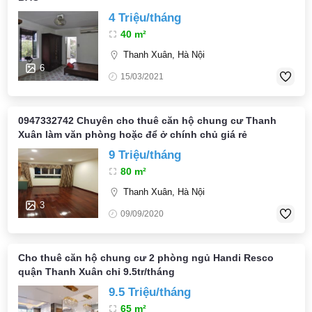
4 Triệu/tháng
40 m²
Thanh Xuân, Hà Nội
6
15/03/2021
0947332742 Chuyên cho thuê căn hộ chung cư Thanh
Xuân làm văn phòng hoặc để ở chính chủ giá rẻ
9 Triệu/tháng
80 m²
Thanh Xuân, Hà Nội
3
09/09/2020
Cho thuê căn hộ chung cư 2 phòng ngủ Handi Resco
quận Thanh Xuân chỉ 9.5tr/tháng
9.5 Triệu/tháng
65 m²