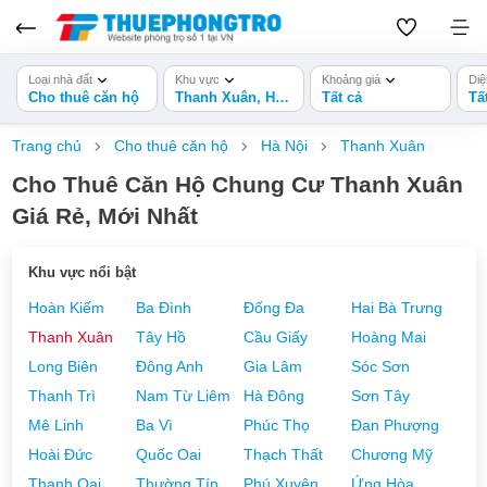
Loại nhà đất
Khu vực
Khoảng giá
Diệ
Cho thuê căn hộ
Thanh Xuân, Hà Nội
Tất cả
Tấ
Trang chủ
Cho thuê căn hộ
Hà Nội
Thanh Xuân
Cho Thuê Căn Hộ Chung Cư Thanh Xuân
Giá Rẻ, Mới Nhất
Khu vực nổi bật
Hoàn Kiếm
Ba Đình
Đống Đa
Hai Bà Trưng
Thanh Xuân
Tây Hồ
Cầu Giấy
Hoàng Mai
Long Biên
Đông Anh
Gia Lâm
Sóc Sơn
Thanh Trì
Nam Từ Liêm
Hà Đông
Sơn Tây
Mê Linh
Ba Vì
Phúc Thọ
Đan Phượng
Hoài Đức
Quốc Oai
Thạch Thất
Chương Mỹ
Thanh Oai
Thường Tín
Phú Xuyên
Ứng Hòa