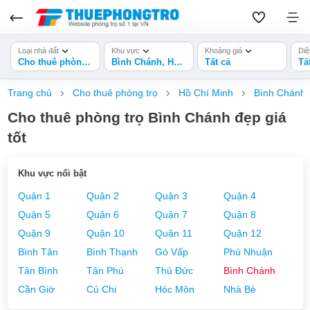
Loại nhà đất
Khu vực
Khoảng giá
Diệ
Cho thuê phòng trọ
Bình Chánh, Hồ Chí Minh
Tất cả
Tấ
Trang chủ
Cho thuê phòng trọ
Hồ Chí Minh
Bình Chánh
Cho thuê phòng trọ Bình Chánh đẹp giá
tốt
Khu vực nổi bật
Quận 1
Quận 2
Quận 3
Quận 4
Quận 5
Quận 6
Quận 7
Quận 8
Quận 9
Quận 10
Quận 11
Quận 12
Bình Tân
Bình Thạnh
Gò Vấp
Phú Nhuận
Tân Bình
Tân Phú
Thủ Đức
Bình Chánh
Cần Giờ
Củ Chi
Hóc Môn
Nhà Bè