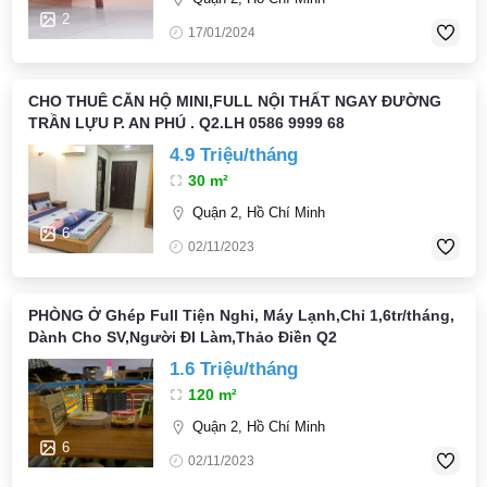
2
17/01/2024
CHO THUÊ CĂN HỘ MINI,FULL NỘI THẤT NGAY ĐƯỜNG
TRẦN LỰU P. AN PHÚ . Q2.LH 0586 9999 68
4.9 Triệu/tháng
30 m²
Quận 2, Hồ Chí Minh
6
02/11/2023
PHÒNG Ở Ghép Full Tiện Nghi, Máy Lạnh,Chỉ 1,6tr/tháng,
Dành Cho SV,Người ĐI Làm,Thảo Điền Q2
1.6 Triệu/tháng
120 m²
Quận 2, Hồ Chí Minh
6
02/11/2023