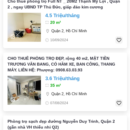
Cho thuê phòng trọ Full NT _ 20M2 Thạnh Mỹ Lợi , Quận
2 , ngay UBND TP Thủ Đức, giáp đảo kim cương
4.5 Triệu/tháng
20 m²
Quận 2, Hồ Chí Minh
6
10/09/2024
CHO THUÊ PHÒNG TRỌ ĐẸP, rộng 40 m2, MẶT TIỀN
TRƯƠNG VĂN BANG, CÓ HẦM XE, BAN CÔNG, THANG
MÁY. LIÊN HỆ: Phượng: 0908.63.03.93
3.6 Triệu/tháng
35 m²
Quận 2, Hồ Chí Minh
3
07/08/2024
Phòng trọ sạch đẹp đường Nguyễn Duy Trinh, Quận 2
(gần nhà VH thiếu nhi Q2)