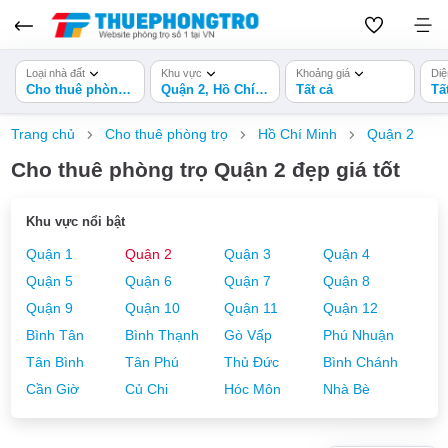
Loại nhà đất
Khu vực
Khoảng giá
Diệ
Cho thuê phòng trọ
Quận 2, Hồ Chí Minh
Tất cả
Tấ
Trang chủ
Cho thuê phòng trọ
Hồ Chí Minh
Quận 2
Cho thuê phòng trọ Quận 2 đẹp giá tốt
Khu vực nổi bật
Quận 1
Quận 2
Quận 3
Quận 4
Quận 5
Quận 6
Quận 7
Quận 8
Quận 9
Quận 10
Quận 11
Quận 12
Bình Tân
Bình Thạnh
Gò Vấp
Phú Nhuận
Tân Bình
Tân Phú
Thủ Đức
Bình Chánh
Cần Giờ
Củ Chi
Hóc Môn
Nhà Bè