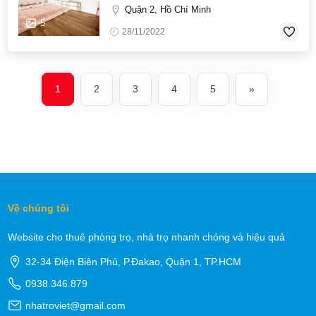
Quận 2, Hồ Chí Minh
5
28/11/2022
1
2
3
4
5
»
Về chúng tôi
Website cho thuê phòng trọ, nhà trọ nhanh chóng và hiệu quả
32-34 Điện Biên Phủ, P.Đakao, Quận 1, TP.HCM
0938.346.879
nhatroviet@gmail.com