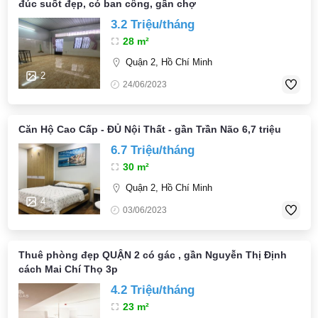
đúc suốt đẹp, có ban công, gần chợ
3.2 Triệu/tháng
28 m²
Quận 2, Hồ Chí Minh
2
24/06/2023
Căn Hộ Cao Cấp - ĐỦ Nội Thất - gần Trần Não 6,7 triệu
6.7 Triệu/tháng
30 m²
Quận 2, Hồ Chí Minh
4
03/06/2023
Thuê phòng đẹp QUẬN 2 có gác , gần Nguyễn Thị Định
cách Mai Chí Thọ 3p
4.2 Triệu/tháng
23 m²