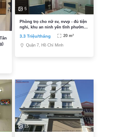
5
Phòng trọ cho nữ sv, nvvp - đủ tiện
nghi, khu an ninh yên tĩnh phường
Tân Quy, giá 3,3 triệu
3.3 Triệu/tháng
20 m²
 Tân
g)
Quận 7, Hồ Chí Minh
15