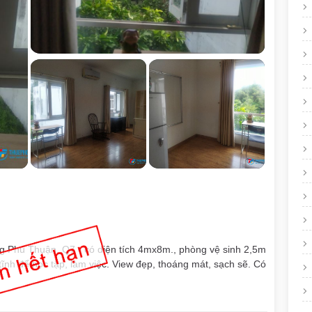
 Phú Thuận, Q7 - có diện tích 4mx8m., phòng vệ sinh 2,5m
 tĩnh để học tập, làm việc. View đẹp, thoáng mát, sạch sẽ. Có