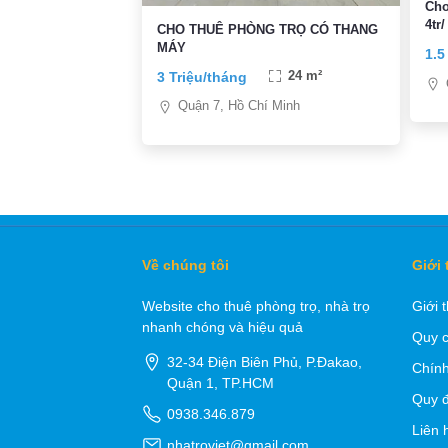
Cho
4tr
CHO THUÊ PHÒNG TRỌ CÓ THANG
Q7
MÁY
1.5
3 Triệu/tháng
24 m²
Quận 7, Hồ Chí Minh
Về chúng tôi
Giới 
Website cho thuê phòng trọ, nhà trọ
Giới 
nhanh chóng và hiệu quả
Quy c
32-34 Điện Biên Phủ, P.Đakao,
Chính
Quận 1, TP.HCM
Quy đ
0938.346.879
Liên 
nhatroviet@gmail.com