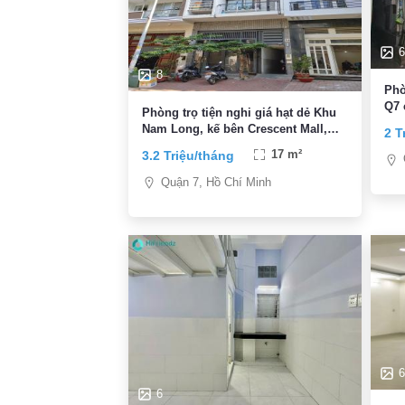
6
8
Phò
Q7 
Phòng trọ tiện nghi giá hạt dẻ Khu
Nam Long, kế bên Crescent Mall,
2 T
PMH, KCX, thuận tiện đi trung tâm
3.2 Triệu/tháng
17 m²
Quận 7, Hồ Chí Minh
6
6