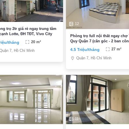
12
ng trọ 2tr giá rẻ ngay trung tâm
cạnh Lotte, ĐH TĐT, Vivo City
Phòng trọ full nội thất ngay chợ
Quy Quận 7 (căn góc - 2 ban côn
riệu/tháng
20 m²
4.5 Triệu/tháng
27 m²
Quận 7, Hồ Chí Minh
Quận 7, Hồ Chí Minh
11