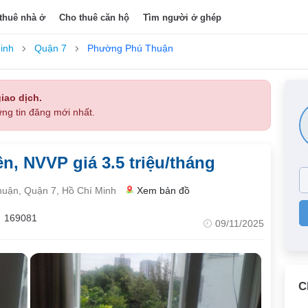
thuê nhà ở
Cho thuê căn hộ
Tìm người ở ghép
inh
Quận 7
Phường Phú Thuận
iao dịch.
ng tin đăng mới nhất.
n, NVVP giá 3.5 triệu/tháng
uận, Quận 7, Hồ Chí Minh
Xem bản đồ
169081
09/11/2025
C