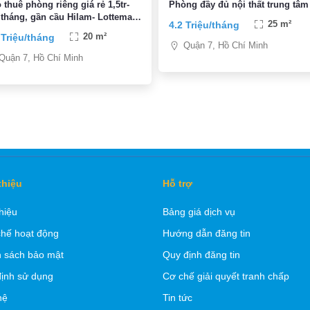
 thuê phòng riêng giá rẻ 1,5tr-
Phòng đầy đủ nội thất trung tâm
/ tháng, gần cầu Hilam- Lottemart
4.2 Triệu/tháng
25 m²
 Triệu/tháng
20 m²
Quận 7, Hồ Chí Minh
Quận 7, Hồ Chí Minh
thiệu
Hỗ trợ
thiệu
Bảng giá dịch vụ
hế hoạt động
Hướng dẫn đăng tin
 sách bảo mật
Quy định đăng tin
ịnh sử dụng
Cơ chế giải quyết tranh chấp
hệ
Tin tức