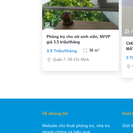
9
6
Phòng trọ cho nữ sinh viên, NVVP
giá 3.5 triệu/tháng
CH
MÁ
3.5 Triệu/tháng
38 m²
3 T
Quận 7, Hồ Chí Minh
Về chúng tôi
Giới 
Website cho thuê phòng trọ, nhà trọ
Giới 
nhanh chóng và hiệu quả