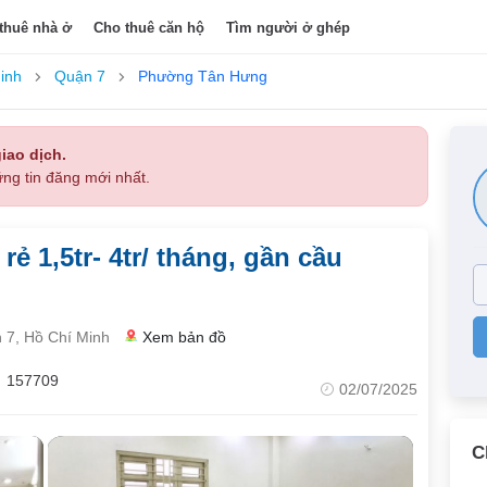
thuê nhà ở
Cho thuê căn hộ
Tìm người ở ghép
inh
Quận 7
Phường Tân Hưng
iao dịch.
ng tin đăng mới nhất.
ẻ 1,5tr- 4tr/ tháng, gần cầu
7, Hồ Chí Minh
Xem bản đồ
157709
02/07/2025
C