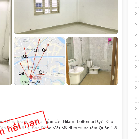
 mặt tiền đường 30 mét, gần cầu Hilam- Lottemart Q7, Khu
 Tôn Đức Thắng, Cao Đẳng Việt Mỹ đi ra trung tâm Quận 1 &