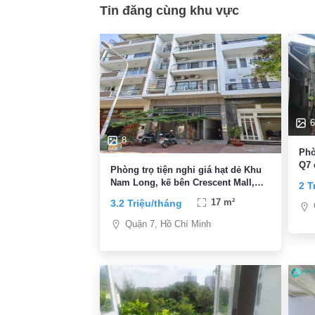
Tin đăng cùng khu vực
6
8
Phò
Q7 
Phòng trọ tiện nghi giá hạt dẻ Khu
Nam Long, kế bên Crescent Mall,
2 T
PMH, KCX, thuận tiện đi trung tâm
3.2 Triệu/tháng
17 m²
Quận 7, Hồ Chí Minh