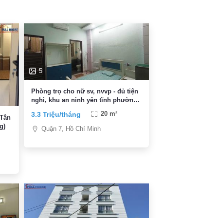
5
Phòng trọ cho nữ sv, nvvp - đủ tiện
nghi, khu an ninh yên tĩnh phường
Tân Quy, giá 3,3 triệu
3.3 Triệu/tháng
20 m²
 Tân
g)
Quận 7, Hồ Chí Minh