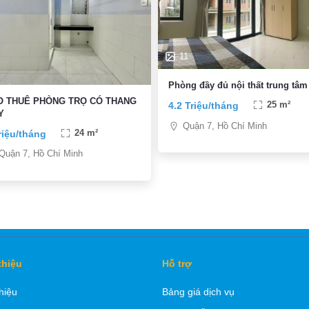
11
Phòng đầy đủ nội thất trung tâm
O THUÊ PHÒNG TRỌ CÓ THANG
4.2 Triệu/tháng
25 m²
Y
Quận 7, Hồ Chí Minh
riệu/tháng
24 m²
Quận 7, Hồ Chí Minh
thiệu
Hỗ trợ
thiệu
Bảng giá dịch vụ