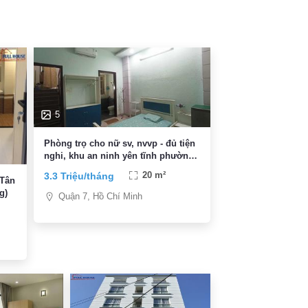
5
Phòng trọ cho nữ sv, nvvp - đủ tiện
nghi, khu an ninh yên tĩnh phường
Tân Quy, giá 3,3 triệu
3.3 Triệu/tháng
20 m²
 Tân
g)
Quận 7, Hồ Chí Minh