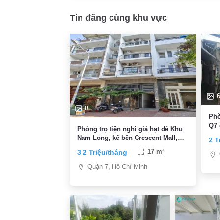
Tin đăng cùng khu vực
6
8
Phò
Q7 
Phòng trọ tiện nghi giá hạt dẻ Khu
Nam Long, kế bên Crescent Mall,
2 T
PMH, KCX, thuận tiện đi trung tâm
3.2 Triệu/tháng
17 m²
Quận 7, Hồ Chí Minh