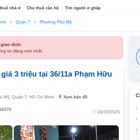
thuê nhà ở
Cho thuê căn hộ
Tìm người ở ghép
inh
Quận 7
Phường Phú Mỹ
 giao dịch.
ng tin đăng mới nhất.
giá 3 triệu tại 36/11a Phạm Hữu
C
 Mỹ, Quận 7, Hồ Chí Minh
Xem bản đồ
68370
03/10/2025