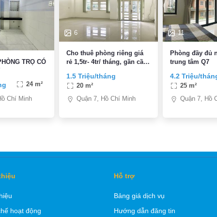
6
11
Cho thuê phòng riêng giá
Phòng đầy đủ n
rẻ 1,5tr- 4tr/ tháng, gần cầu
trung tâm Q7
PHÒNG TRỌ CÓ
Hilam- Lottemart Q7
Y
1.5 Triệu/tháng
4.2 Triệu/thán
ng
24 m²
20 m²
25 m²
Quận 7, Hồ Chí Minh
Quận 7, Hồ 
Hồ Chí Minh
thiệu
Hỗ trợ
thiệu
Bảng giá dịch vụ
hế hoạt động
Hướng dẫn đăng tin