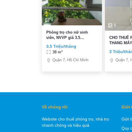
9
6
Phòng trọ cho nữ sinh
viên, NVVP giá 3.5
CHO THUÊ 
triệu/tháng
THANG MÁ
3.5 Triệu/tháng
3 Triệu/thá
38 m²
Quận 7, Hồ Chí Minh
Quận 7, 
Về chúng tôi
Giới 
Website cho thuê phòng trọ, nhà trọ
Giới 
nhanh chóng và hiệu quả
Quy c