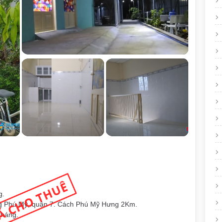
g.
g Phú Mỹ, quận 7. Cách Phú Mỹ Hưng 2Km.
tháng.