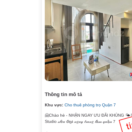
Thông tin mô tả
Khu vực:
Cho thuê phòng trọ Quận 7
🤗Chào hè - NHẬN NGAY ƯU ĐÃI KHỦNG 🌤️
Studio 𝓈𝒾ê𝓊 đẹ𝓅 𝓃𝑔𝒶𝓎 𝓉𝓇𝓊𝓃𝑔 𝓉â𝓂 𝓆𝓊ậ𝓃 𝟩