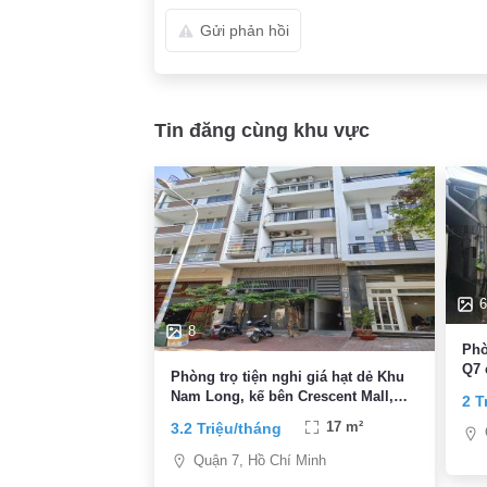
Gửi phản hồi
Tin đăng cùng khu vực
6
8
Phò
Q7 
Phòng trọ tiện nghi giá hạt dẻ Khu
Nam Long, kế bên Crescent Mall,
2 T
PMH, KCX, thuận tiện đi trung tâm
3.2 Triệu/tháng
17 m²
Quận 7, Hồ Chí Minh