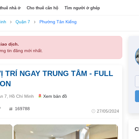
thuê nhà ở
Cho thuê căn hộ
Tìm người ở ghép
inh
Quận 7
Phường Tân Kiểng
iao dịch.
ng tin đăng mới nhất.
 TRÍ NGAY TRUNG TÂM - FULL
CON
n 7, Hồ Chí Minh
Xem bản đồ
²
169788
27/05/2024
C