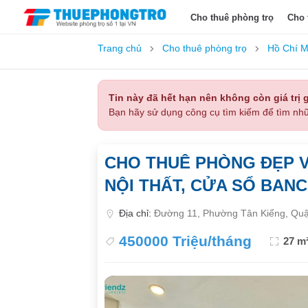
Cho thuê phòng trọ
Cho 
Trang chủ
Cho thuê phòng trọ
Hồ Chí M
Tin này đã hết hạn nên không còn giá trị g
Bạn hãy sử dụng công cụ tìm kiếm để tìm nhữ
CHO THUÊ PHÒNG ĐẸP VỊ
NỘI THẤT, CỬA SỔ BAN
Địa chỉ:
Đường 11, Phường Tân Kiểng, Quậ
450000 Triệu/tháng
27 m