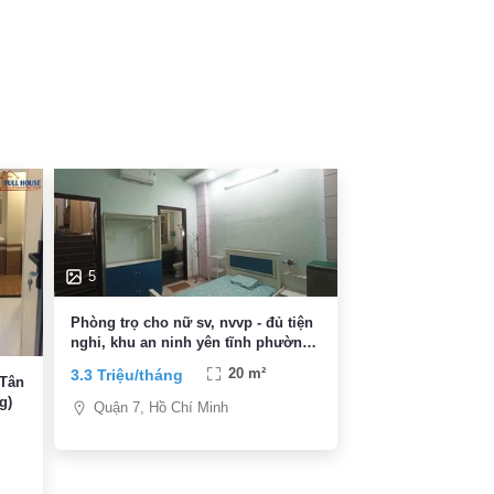
5
Phòng trọ cho nữ sv, nvvp - đủ tiện
nghi, khu an ninh yên tĩnh phường
Tân Quy, giá 3,3 triệu
3.3 Triệu/tháng
20 m²
 Tân
g)
Quận 7, Hồ Chí Minh