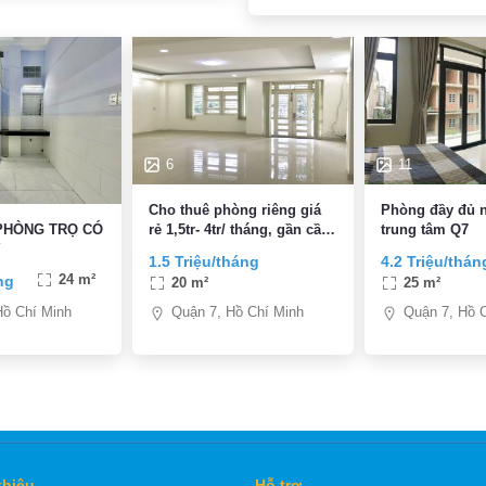
6
11
Cho thuê phòng riêng giá
Phòng đầy đủ n
rẻ 1,5tr- 4tr/ tháng, gần cầu
trung tâm Q7
PHÒNG TRỌ CÓ
Hilam- Lottemart Q7
Y
1.5 Triệu/tháng
4.2 Triệu/thán
ng
24 m²
20 m²
25 m²
Quận 7, Hồ Chí Minh
Quận 7, Hồ 
Hồ Chí Minh
thiệu
Hỗ trợ