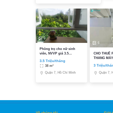
9
6
Phòng trọ cho nữ sinh
viên, NVVP giá 3.5
CHO THUÊ 
triệu/tháng
THANG MÁ
3.5 Triệu/tháng
3 Triệu/thá
38 m²
Quận 7, Hồ Chí Minh
Quận 7, 
Về chúng tôi
Giới 