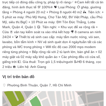
trực tiếp có đóng dấu công ty, pháp lý rõ ràng✅ ✳️Cam kết tất cả tin
đăng, hình ảnh thực tế 💯 100%✳️ 💝 Loại Phòng: Ở ghép, giường
tầng + Phòng 4 người 20 m2 + Phòng 8 người 40 m2 🛵. Tiện ích: +
5 phút xe máy: Phú Mỹ Hưng, Chợ Tân Mỹ, BV Việt Pháp, cầu Phú
Mỹ, siêu thị BigC + 10 Phút xe máy: ĐH Tôn Đức Thắng, Lotte
Mark, Quận 4, Quận 1 😋. Tiện nghi: + Khu vực để xe rộng rãi +
Cửa 🚪 vân tay kiểm soát ra vào nhà kết hợp 🎥 8 camera an ninh
24/24 + 🚾 Thiết bị vệ sinh cao cấp: máy tắm nước nóng, vòi sen,
lavabo, bồn tắm kính + NV vệ sinh quét dọn 4 ngày/tuần tất cả các
phòng và WC trong phòng + Wifi tốc độ cao 2000 mps modem
riêng từng phòng + Bếp rộng rãi với 2 tủ lạnh lớn, bàn ghế ăn + 02
máy giặt và 02 máy sấy khô quần áo + Các phòng đều có cửa sổ,
giếng trời 💵. Gía thuê: Trọn gói 1,5 triệu/người 📝HĐ 6 tháng, cọc
2 triệu ☎️. Liên hệ: Anh Giang
Vị trí trên bản đồ
Phường Bình Thuận, Quận 7, Hồ Chí Minh