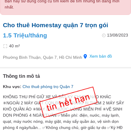
Bạn hãy sử dụng công cụ tìm kiếm để tìm những tin đăng mới
nhất.
Cho thuê Homestay quận 7 trọn gói
1.5 Triệu/tháng
13/08/2023
40 m²
Xem bản đồ
Phường Bình Thuận, Quận 7, Hồ Chí Minh
Thông tin mô tả
Khu vực:
Cho thuê phòng trọ Quận 7
KHÔNG THU PHÍ GIỮ XE VÀ BẤT KỲ CHI PHÍ NÀO KHÁC
✳️NGOÀI 2 MÁY GIẶT CÒN ĐƯỢC TRANG BỊ THÊM 2 MÁY SẤY
KHÔ QUẦN ÁO ✳️MÁY LỌC NƯỚC UỐNG MIỄN PHÍ ✳️VỆ SINH
DỌN PHÒNG 4 NGÀY/TUẦN ✅Miễn phí: điện, nước, máy lạnh,
quạt, máy nước nóng, máy giặt, máy sấy quần áo, vệ sinh dọn
phòng 4 ngày/tuần... ✅Không chung chủ, giờ giấc tự do ✅Ký HĐ