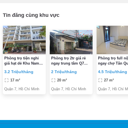
Tin đăng cùng khu vực
Phòng trọ tiện nghi
Phòng trọ 2tr giá rẻ
Phòng trọ full nộ
giá hạt dẻ Khu Nam
ngay trung tâm Q7
ngay chợ Tân Q
Long, kế bên Crescent
cạnh Lotte, ĐH TĐT,
Quận 7 (căn góc 
3.2 Triệu/tháng
2 Triệu/tháng
4.5 Triệu/tháng
Mall, PMH, KCX,
Vivo City
ban công)
thuận tiện đi trung
17 m²
20 m²
27 m²
tâm
Quận 7, Hồ Chí Minh
Quận 7, Hồ Chí Minh
Quận 7, Hồ Chí M