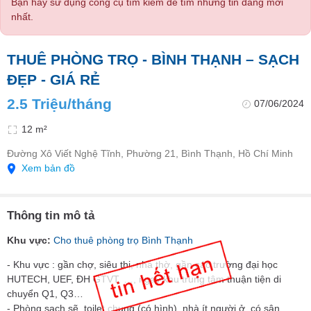
Bạn hãy sử dụng công cụ tìm kiếm để tìm những tin đăng mới
nhất.
THUÊ PHÒNG TRỌ - BÌNH THẠNH – SẠCH
ĐẸP - GIÁ RẺ
2.5 Triệu/tháng
07/06/2024
12 m²
Đường Xô Viết Nghệ Tĩnh, Phường 21, Bình Thạnh, Hồ Chí Minh
Xem bản đồ
Thông tin mô tả
Khu vực:
Cho thuê phòng trọ Bình Thạnh
- Khu vực : gần chợ, siêu thị, nhà thờ, gần các trường đại học
HUTECH, UEF, ĐH GTVT, …, ngay khu trung tâm thuận tiện di
chuyển Q1, Q3…
- Phòng sạch sẽ, toilet chung (có hình), nhà ít người ở, có sân