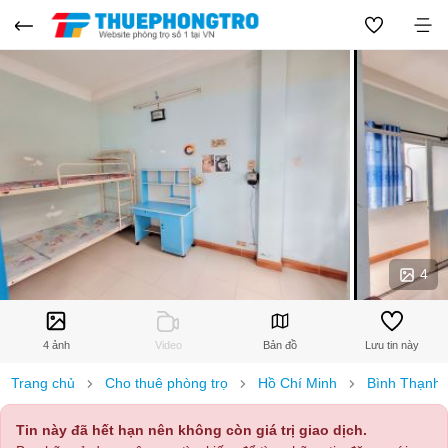
4
4 ảnh
Video
Bản đồ
Lưu tin này
Trang chủ
Cho thuê phòng trọ
Hồ Chí Minh
Bình Thạnh
Tin này đã hết hạn nên không còn giá trị giao dịch.