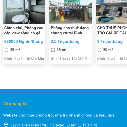
Chính chủ_Phòng cao
Phòng cho thuê dạng
CHO THUÊ PHÒ
cấp view sông có gác
chung cư tại Bình
TRỌ GIÁ RẺ TẠI
(Bình Lợi)_có HH
Thạnh
THẠNH
620000 Nghìn/tháng
3.5 Triệu/tháng
3 Triệu/tháng
25 m²
19 m²
30 m²
Bình Thạnh, Hồ Chí Minh
Bình Thạnh, Hồ Chí Minh
Bình Thạnh, Hồ C
Về chúng tôi
Website cho thuê phòng trọ, nhà trọ nhanh chóng và hiệu quả
32-34 Điện Biên Phủ, P.Đakao, Quận 1, TP.HCM