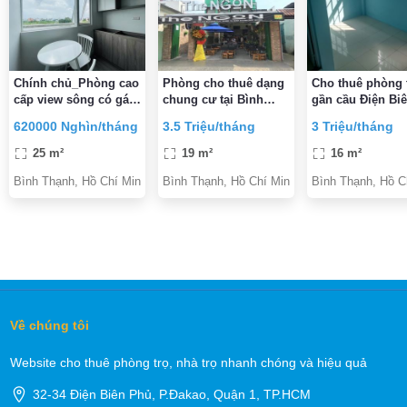
Chính chủ_Phòng cao
Phòng cho thuê dạng
Cho thuê phòng 
cấp view sông có gác
chung cư tại Bình
gần cầu Điện Bi
(Bình Lợi)_có HH
Thạnh
Phủ
620000 Nghìn/tháng
3.5 Triệu/tháng
3 Triệu/tháng
25 m²
19 m²
16 m²
Bình Thạnh, Hồ Chí Minh
Bình Thạnh, Hồ Chí Minh
Bình Thạnh, Hồ C
Về chúng tôi
Website cho thuê phòng trọ, nhà trọ nhanh chóng và hiệu quả
32-34 Điện Biên Phủ, P.Đakao, Quận 1, TP.HCM