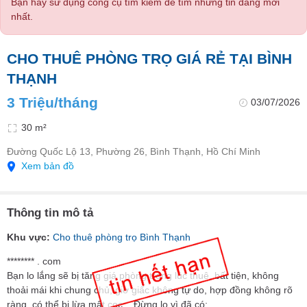
Bạn hãy sử dụng công cụ tìm kiếm để tìm những tin đăng mới
nhất.
CHO THUÊ PHÒNG TRỌ GIÁ RẺ TẠI BÌNH
THẠNH
3 Triệu/tháng
03/07/2026
30 m²
Đường Quốc Lộ 13, Phường 26, Bình Thạnh, Hồ Chí Minh
Xem bản đồ
Thông tin mô tả
Khu vực:
Cho thuê phòng trọ Bình Thạnh
******** . com
Bạn lo lắng sẽ bị tăng giá phòng trong lúc thuê, bất tiện, không
thoải mái khi chung chủ, giờ giấc không tự do, hợp đồng không rõ
ràng, có thể bị lừa mất cọc,...Đừng lo vì đã có: