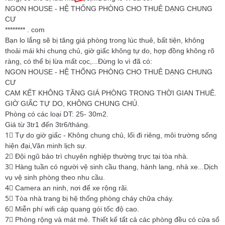
NGON HOUSE - HỆ THỐNG PHÒNG CHO THUÊ DẠNG CHUNG
CƯ
******** . com
Bạn lo lắng sẽ bị tăng giá phòng trong lúc thuê, bất tiện, không
thoải mái khi chung chủ, giờ giấc không tự do, hợp đồng không rõ
ràng, có thể bị lừa mất cọc,...Đừng lo vì đã có:
NGON HOUSE - HỆ THỐNG PHÒNG CHO THUÊ DẠNG CHUNG
CƯ
CAM KẾT KHÔNG TĂNG GIÁ PHÒNG TRONG THỜI GIAN THUÊ.
GIỜ GIẤC TỰ DO, KHÔNG CHUNG CHỦ.
Phòng có các loại DT: 25- 30m2.
Giá từ 3tr1 đến 3tr6/tháng.
1⃣ Tự do giờ giấc - Không chung chủ, lối đi riêng, môi trường sống
hiện đại,Văn minh lịch sự.
2⃣ Đội ngũ bảo trì chuyên nghiệp thường trực tại tòa nhà.
3⃣ Hàng tuần có người vệ sinh cầu thang, hành lang, nhà xe...Dịch
vụ vệ sinh phòng theo nhu cầu.
4⃣ Camera an ninh, nơi để xe rộng rãi.
5⃣ Tòa nhà trang bị hệ thống phòng cháy chữa cháy.
6⃣ Miễn phí wifi cáp quang gói tốc độ cao.
7⃣ Phòng rộng và mát mẻ. Thiết kế tất cả các phòng đều có cửa sổ