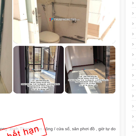
ng ,Bình Thạnh. Ban công / cửa sổ, sân phơi đồ , giờ tự do