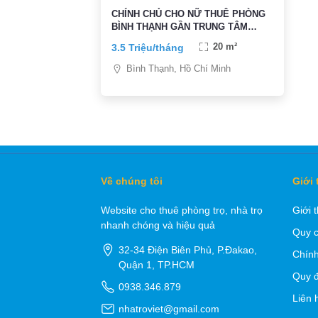
CHÍNH CHỦ CHO NỮ THUÊ PHÒNG
BÌNH THẠNH GẦN TRUNG TÂM
QUẬN 1
3.5 Triệu/tháng
20 m²
Bình Thạnh, Hồ Chí Minh
Về chúng tôi
Giới 
Website cho thuê phòng trọ, nhà trọ
Giới 
nhanh chóng và hiệu quả
Quy c
32-34 Điện Biên Phủ, P.Đakao,
Chính
Quận 1, TP.HCM
Quy đ
0938.346.879
Liên 
nhatroviet@gmail.com