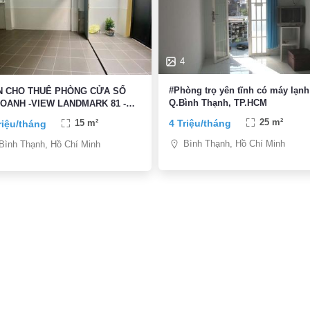
4
#Phòng trọ yên tĩnh có máy lạnh
N CHO THUÊ PHÒNG CỬA SỔ
Q.Bình Thạnh, TP.HCM
OANH -VIEW LANDMARK 81 -
NỘI THẤT,PCCC CAO CẤP
4 Triệu/tháng
25 m²
riệu/tháng
15 m²
Bình Thạnh, Hồ Chí Minh
Bình Thạnh, Hồ Chí Minh