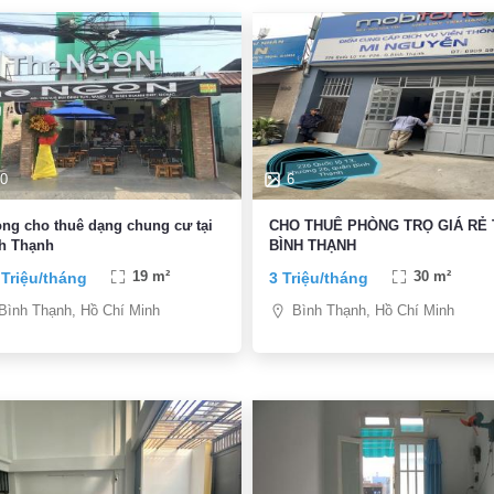
0
6
ng cho thuê dạng chung cư tại
CHO THUÊ PHÒNG TRỌ GIÁ RẺ 
h Thạnh
BÌNH THẠNH
 Triệu/tháng
19 m²
3 Triệu/tháng
30 m²
Bình Thạnh, Hồ Chí Minh
Bình Thạnh, Hồ Chí Minh