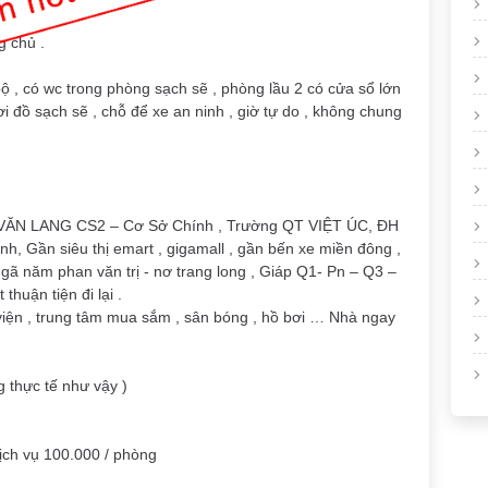
g chủ .
bộ , có wc trong phòng sạch sẽ , phòng lầu 2 có cửa sổ lớn
i đồ sạch sẽ , chỗ để xe an ninh , giờ tự do , không chung
H VĂN LANG CS2 – Cơ Sở Chính , Trường QT VIỆT ÚC, ĐH
h, Gần siêu thị emart , gigamall , gần bến xe miền đông ,
ngã năm phan văn trị - nơ trang long , Giáp Q1- Pn – Q3 –
huận tiện đi lại .
 viện , trung tâm mua sắm , sân bóng , hồ bơi … Nhà ngay
g thực tế như vậy )
ịch vụ 100.000 / phòng