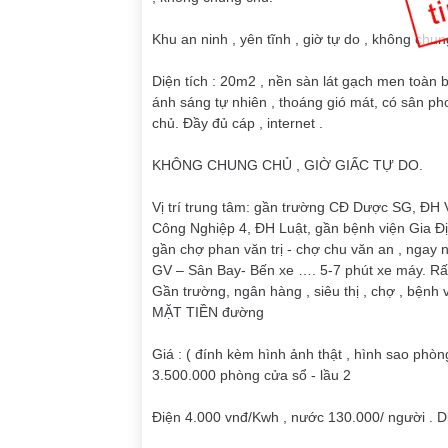
Khu an ninh , yên tĩnh , giờ tự do , không chun
Diện tích : 20m2 , nền sàn lát gạch men toàn 
ánh sáng tự nhiên , thoáng gió mát, có sân phơ
chủ. Đầy đủ cáp , internet .
KHÔNG CHUNG CHỦ , GIỜ GIẤC TỰ DO.
Vị trí trung tâm: gần trường CĐ Dược SG, Đ
Công Nghiệp 4, ĐH Luật, gần bệnh viện Gia Địn
gần chợ phan văn trị - chợ chu văn an , ngay 
GV – Sân Bay- Bến xe …. 5-7 phút xe máy. Rất t
Gần trường, ngân hàng , siêu thị , chợ , bệnh
MẶT TIỀN đường
Giá : ( đính kèm hình ảnh thật , hình sao phòn
3.500.000 phòng cửa sổ - lầu 2
Điện 4.000 vnđ/Kwh , nước 130.000/ người . D