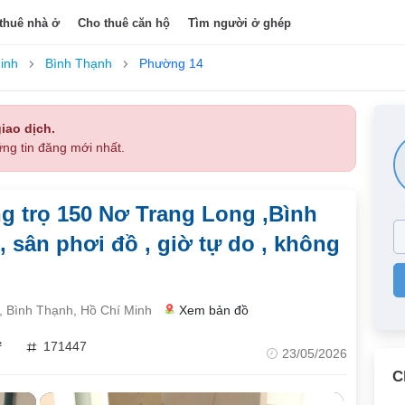
thuê nhà ở
Cho thuê căn hộ
Tìm người ở ghép
inh
Bình Thạnh
Phường 14
iao dịch.
ng tin đăng mới nhất.
g trọ 150 Nơ Trang Long ,Bình
 sân phơi đồ , giờ tự do , không
 Bình Thạnh, Hồ Chí Minh
Xem bản đồ
²
171447
23/05/2026
C