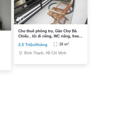
6
Cho thuê phòng trọ, Gần Chợ Bà
Chiểu , lối đi riêng, WC riêng, free
wifi
2.5 Triệu/tháng
18 m²
Bình Thạnh, Hồ Chí Minh