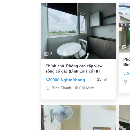
2
3
Phò
Bìn
Chính chủ_Phòng cao cấp view
sông có gác (Bình Lợi)_có HH
3.5
620000 Nghìn/tháng
25 m²
Bình Thạnh, Hồ Chí Minh