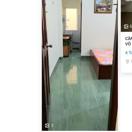
6
CẦ
VÕ 
4 T
3