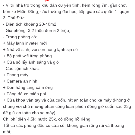
- Vị trí nhà trọ trong khu dân cư yên tĩnh, hẻm rộng 7m, gần chợ,
bến xe Miền Đông, các trường đại học, tiếp giáp các quận 1 ,quận
3, Thủ Đức…
- Diện tích khoảng 20-40m2;
- Giá phòng: 3.2 triệu đến 5.2 triệu;
- Trong phòng có:
+ Máy lạnh inveter mới
+ Nhà vệ sinh, vòi sen nóng lạnh sịn sò
+ Bộ phát wifi từng phòng
+ Cửa sổ lấy ánh sáng và gió
- Các tiện ích khác:
+ Thang máy
+ Camera an ninh
+ Đèn hàng lang cảm ứng
+ Tầng để xe miễn phí
+ Cửa khóa vân tay và cửa cuốn, rất an toàn cho xe máy (không ở
chung với chủ nhưng phân công luân phiên đóng giờ cuốn sau 23g
để giữ an toàn cho xe máy);
Chi phí điện 4.5k; nước 25k, có đồng hồ riêng;
Tất cả các phòng đều có cửa sổ, không gian rộng rãi và thoáng
mát;