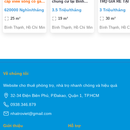
cấp view sông có gác
chung cư tại Bình
TRỌ GIÁ RẺ TẠI
(Bình Lợi)_có HH
Thạnh
THẠNH
620000 Nghìn/tháng
3.5 Triệu/tháng
3 Triệu/tháng
25 m²
19 m²
30 m²
Bình Thạnh, Hồ Chí Minh
Bình Thạnh, Hồ Chí Minh
Bình Thạnh, Hồ C
Về chúng tôi
Website cho thuê phòng trọ, nhà trọ nhanh chóng và hiệu quả
32-34 Điện Biên Phủ, P.Đakao, Quận 1, TP.HCM
0938.346.879
nhatroviet@gmail.com
Giới thiệu
Hỗ trợ