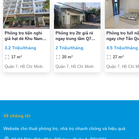
Phòng trọ tiện nghi
Phòng trọ 2tr giá rẻ
Phòng trọ full nộ
giá hạt dẻ Khu Nam
ngay trung tâm Q7
ngay chợ Tân Q
Long, kế bên Crescent
cạnh Lotte, ĐH TĐT,
Quận 7 (căn góc 
3.2 Triệu/tháng
2 Triệu/tháng
4.5 Triệu/tháng
Mall, PMH, KCX,
Vivo City
ban công)
thuận tiện đi trung
17 m²
20 m²
27 m²
tâm
Quận 7, Hồ Chí Minh
Quận 7, Hồ Chí Minh
Quận 7, Hồ Chí M
Về chúng tôi
Website cho thuê phòng trọ, nhà trọ nhanh chóng và hiệu quả