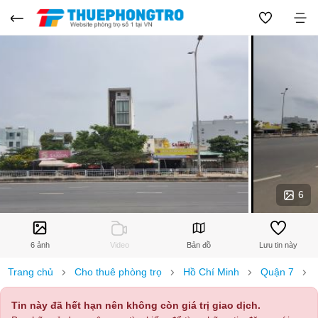
6
6 ảnh
Video
Bản đồ
Lưu tin này
Trang chủ
Cho thuê phòng trọ
Hồ Chí Minh
Quận 7
Tin này đã hết hạn nên không còn giá trị giao dịch.