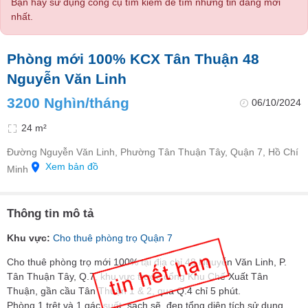
Bạn hãy sử dụng công cụ tìm kiếm để tìm những tin đăng mới
nhất.
Phòng mới 100% KCX Tân Thuận 48
Nguyễn Văn Linh
3200 Nghìn/tháng
06/10/2024
24 m²
Đường Nguyễn Văn Linh, Phường Tân Thuận Tây, Quận 7, Hồ Chí
Xem bản đồ
Minh
Thông tin mô tả
Khu vực:
Cho thuê phòng trọ Quận 7
Cho thuê phòng trọ mới 100% tại địa chỉ 48 Nguyễn Văn Linh, P.
Tân Thuận Tây, Q.7, khu vực trước cổng Khu Chế Xuất Tân
Thuận, gần cầu Tân Thuận 1 & 2, qua Q.4 chỉ 5 phút.
Phòng 1 trệt và 1 gác suốt, sạch sẽ, đẹp tổng diện tích sử dụng