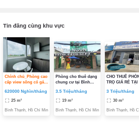
Tin đăng cùng khu vực
Chính chủ_Phòng cao
Phòng cho thuê dạng
CHO THUÊ PHÒ
cấp view sông có gác
chung cư tại Bình
TRỌ GIÁ RẺ TẠI
(Bình Lợi)_có HH
Thạnh
THẠNH
620000 Nghìn/tháng
3.5 Triệu/tháng
3 Triệu/tháng
25 m²
19 m²
30 m²
Bình Thạnh, Hồ Chí Minh
Bình Thạnh, Hồ Chí Minh
Bình Thạnh, Hồ C