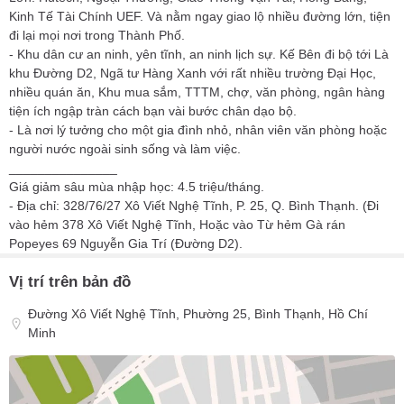
Kinh Tế Tài Chính UEF. Và nằm ngay giao lộ nhiều đường lớn, tiện
đi lại mọi nơi trong Thành Phố.
- Khu dân cư an ninh, yên tĩnh, an ninh lịch sự. Kế Bên đi bộ tới Là
khu Đường D2, Ngã tư Hàng Xanh với rất nhiều trường Đại Học,
nhiều quán ăn, Khu mua sắm, TTTM, chợ, văn phòng, ngân hàng
tiện ích ngập tràn cách bạn vài bước chân dạo bộ.
- Là nơi lý tưởng cho một gia đình nhỏ, nhân viên văn phòng hoặc
người nước ngoài sinh sống và làm việc.
_______________
Giá giảm sâu mùa nhập học: 4.5 triệu/tháng.
- Địa chỉ: 328/76/27 Xô Viết Nghệ Tĩnh, P. 25, Q. Bình Thạnh. (Đi
vào hẻm 378 Xô Viết Nghệ Tĩnh, Hoặc vào Từ hẻm Gà rán
Popeyes 69 Nguyễn Gia Trí (Đường D2).
Vị trí trên bản đồ
Đường Xô Viết Nghệ Tĩnh, Phường 25, Bình Thạnh, Hồ Chí
Minh