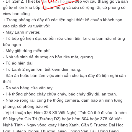
- DT 25m2, Thiết kế dạng căn hộ siêu đẹp với cầu thang gỗ và sàn
gỗ tự nhiên khu bếp nấu ăn riêng và cửa sổ rộng rãi, có phòng có
view ban công.
+ Trong phòng có đầy đủ các tiện nghi thiết kế chuẩn khách sạn
cao cấp dịch vụ tuyệt vời:
- Máy Lạnh inverter.
- Tủ bếp gỗ hiện đại, có bồn rửa chén tiện lợi cho bạn nấu những
bữa ngon.
- Máy giặt dùng miễn phí.
- Nhà vệ sinh dễ thương có bồn rửa mặt, gương.
- Tủ áo hiện đại.
- Tủ Lạnh 2 ngăn lớn, tiết kiệm điện năng.
- Bàn ăn hoặc bàn làm việc xinh xắn cho bạn đầy đủ tiện nghi cần
thiết.
- Ra vào bằng cửa vân tay.
- Hệ thống phòng cháy chữa cháy, báo cháy đầy đủ, an toàn.
- Nhà xe rộng rãi, cùng hệ thống camera, đảm bảo an ninh từng
phòng, có phòng bảo vệ.
- Vị trí thuận lợi: Hẻm 328 Xô Viết Nghệ Tĩnh Có thể đi vào từ hẻm
69 Nguyễn Gia Trí (Đường D2) hoặc hẻm 304 hoặc 378 Xô Viết
Nghệ Tĩnh - Ngay vòng xoay Hàng Xanh. Gần 5 Trường Đại Học
Lớn: Hutech, Ngoại Thương, Giao Thông Vận Tải, Hồng Bàng,