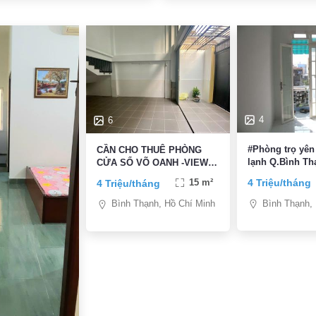
4
6
#Phòng trọ yên
CẦN CHO THUÊ PHÒNG
lạnh Q.Bình Th
CỬA SỔ VÕ OANH -VIEW
LANDMARK 81 -NỘI
4 Triệu/tháng
4 Triệu/tháng
15 m²
THẤT,PCCC CAO CẤP
Bình Thạnh,
Bình Thạnh, Hồ Chí Minh