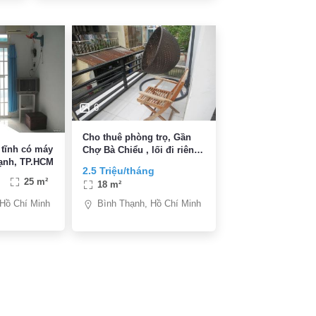
6
Cho thuê phòng trọ, Gần
 tĩnh có máy
Chợ Bà Chiểu , lối đi riêng,
ạnh, TP.HCM
WC riêng, free wifi
2.5 Triệu/tháng
25 m²
18 m²
 Hồ Chí Minh
Bình Thạnh, Hồ Chí Minh