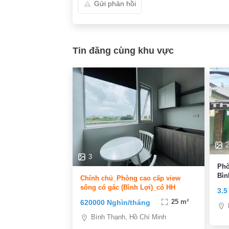
Gửi phản hồi
Tin đăng cùng khu vực
2
3
Phò
Bìn
Chính chủ_Phòng cao cấp view
sông có gác (Bình Lợi)_có HH
3.5
620000 Nghìn/tháng
25 m²
Bình Thạnh, Hồ Chí Minh