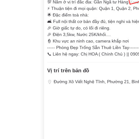
💯 Nằm ở vị trí đắc địa: Gần Ngã tư Hàng Xa
⚡ Thuận tiện đi mọi quận: Quận 1, Quận 2, Phú
🌟 Đặc điểm toà nhà:
🛋 Full nội thất cơ bản đầy đủ, tiện nghi và hiện
🎉 Giờ giấc tự do, có lối đi riêng.
🎉 Điện 3,5kw, Nước 25K/khối....
👮 Khu vực an ninh cao, camera khắp nơi
----- Phòng Đẹp Trống Sẵn Thuê Liền Tay------
📞 Liên hệ ngay: Chị HOA ( Chính Chủ ) || 090
Vị trí trên bản đồ
Đường Xô Viết Nghệ Tĩnh, Phường 21, Bìn