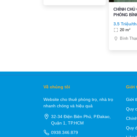
CHÍNH CHỦ
PHÒNG BÌN
TRUNG TÂM
3.5 Triệu/t
20 m²
Bình Thạ
Về chúng tôi
Giới 
Website cho thuê phòng trọ, nhà trọ
Giới 
nhanh chóng và hiệu quả
Quy c
32-34 Điện Biên Phủ, P.Đakao,
Chính
Quận 1, TP.HCM
Quy đ
0938.346.879