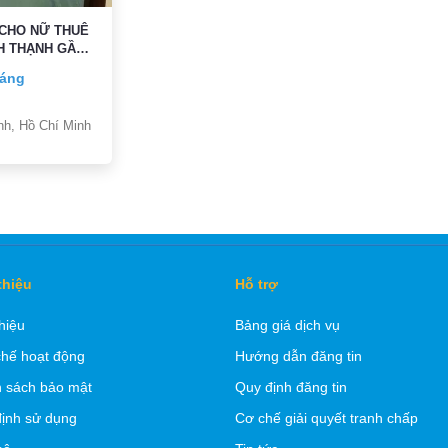
 CHO NỮ THUÊ
H THẠNH GẦN
 QUẬN 1
háng
nh, Hồ Chí Minh
thiệu
Hỗ trợ
thiệu
Bảng giá dịch vụ
hế hoạt động
Hướng dẫn đăng tin
 sách bảo mật
Quy định đăng tin
ịnh sử dụng
Cơ chế giải quyết tranh chấp