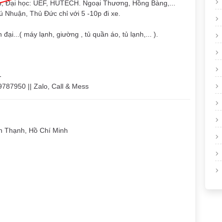
nh, Đại học: UEF, HUTECH. Ngoại Thương, Hồng Bàng,...
 Nhuận, Thủ Đức chỉ với 5 -10p đi xe.
 đại...( máy lạnh, giường , tủ quần áo, tủ lạnh,... ).
-
9787950 || Zalo, Call & Mess
h Thạnh, Hồ Chí Minh