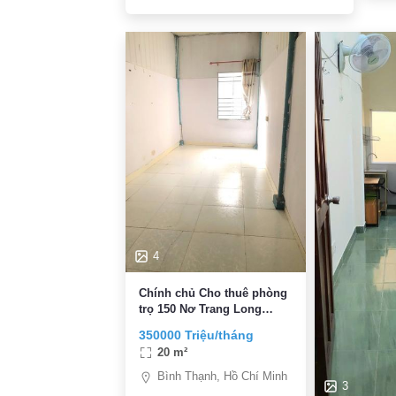
4
Chính chủ Cho thuê phòng
trọ 150 Nơ Trang Long
,Bình Thạnh. Ban công /
350000 Triệu/tháng
cửa sổ, sân phơi đồ , giờ
20 m²
tự do , không chung chủ
Bình Thạnh, Hồ Chí Minh
3