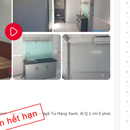
g mát, đón nắng tốt gần Ngã Tư Hàng Xanh, đi Q.1 chỉ 5 phút.