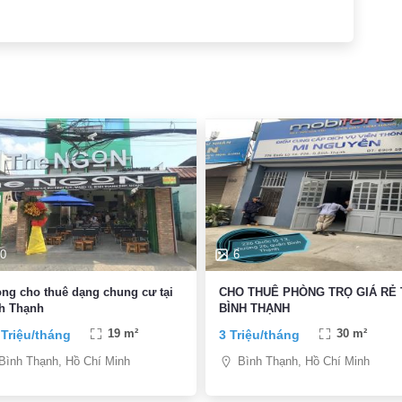
0
6
ng cho thuê dạng chung cư tại
CHO THUÊ PHÒNG TRỌ GIÁ RẺ 
h Thạnh
BÌNH THẠNH
 Triệu/tháng
19 m²
3 Triệu/tháng
30 m²
Bình Thạnh, Hồ Chí Minh
Bình Thạnh, Hồ Chí Minh