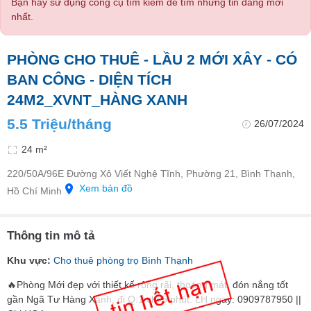
Bạn hãy sử dụng công cụ tìm kiếm để tìm những tin đăng mới
nhất.
PHÒNG CHO THUÊ - LẦU 2 MỚI XÂY - CÓ
BAN CÔNG - DIỆN TÍCH
24M2_XVNT_HÀNG XANH
5.5 Triệu/tháng
26/07/2024
24 m²
220/50A/96E Đường Xô Viết Nghệ Tĩnh, Phường 21, Bình Thạnh,
Xem bản đồ
Hồ Chí Minh
Thông tin mô tả
Khu vực:
Cho thuê phòng trọ Bình Thạnh
🔥Phòng Mới đẹp với thiết kế rộng rãi, thoáng mát, đón nắng tốt
gần Ngã Tư Hàng Xanh, đi Q.1 chỉ 5 phút. LH ngay: 0909787950 ||