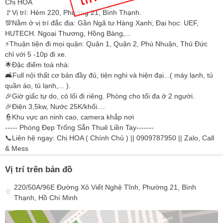
Chị HOA
🚩Vị trí: Hẻm 220, Phường 21, Bình Thạnh.
💯Nằm ở vị trí đắc địa: Gần Ngã tư Hàng Xanh, Đại học: UEF,
HUTECH. Ngoại Thương, Hồng Bàng,...
⚡Thuận tiện đi mọi quận: Quận 1, Quận 2, Phú Nhuận, Thủ Đức
chỉ với 5 -10p đi xe.
🌟Đặc điểm toà nhà:
🛋Full nội thất cơ bản đầy đủ, tiện nghi và hiện đại...( máy lạnh, tủ
quần áo, tủ lạnh,... ).
🎉Giờ giấc tự do, có lối đi riêng. Phòng cho tối đa ở 2 người.
🎉Điện 3,5kw, Nước 25K/khối....
👮Khu vực an ninh cao, camera khắp nơi
----- Phòng Đẹp Trống Sẵn Thuê Liền Tay-------
📞Liên hệ ngay: Chị HOA ( Chính Chủ ) || 0909787950 || Zalo, Call
& Mess
Vị trí trên bản đồ
220/50A/96E Đường Xô Viết Nghệ Tĩnh, Phường 21, Bình
Thạnh, Hồ Chí Minh