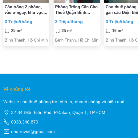
Còn trống 2 phòng,
Phòng Trống Cần Cho
Cho thuê phòng 
vào ở ngay, khu vực
Thuê Quận Bình
gần cầu Điện Bi
an ninh, hẻm xe hơi
Thạnh
Phủ
3 Triệu/tháng
3 Triệu/tháng
3 Triệu/tháng
25 m²
25 m²
16 m²
Bình Thạnh, Hồ Chí Minh
Bình Thạnh, Hồ Chí Minh
Bình Thạnh, Hồ C
Về chúng tôi
Website cho thuê phòng trọ, nhà trọ nhanh chóng và hiệu quả
32-34 Điện Biên Phủ, P.Đakao, Quận 1, TP.HCM
0938.346.879
nhatroviet@gmail.com