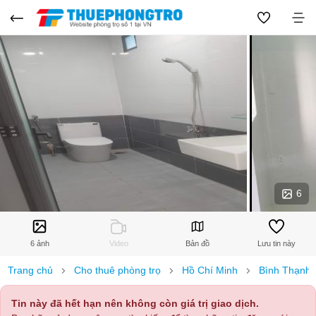
6
6 ảnh
Video
Bản đồ
Lưu tin này
Trang chủ
Cho thuê phòng trọ
Hồ Chí Minh
Bình Thạnh
Tin này đã hết hạn nên không còn giá trị giao dịch.