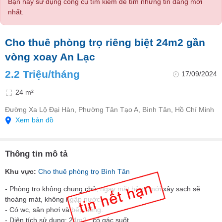
Bạn hãy sử dụng công cụ tìm kiếm để tìm những tin đăng mới
nhất.
Cho thuê phòng trọ riêng biệt 24m2 gần
vòng xoay An Lạc
2.2 Triệu/tháng
17/09/2024
24 m²
Đường Xa Lộ Đại Hàn, Phường Tân Tạo A, Bình Tân, Hồ Chí Minh
Xem bản đồ
Thông tin mô tả
Khu vực:
Cho thuê phòng trọ Bình Tân
- Phòng trọ không chung chủ, ngay mặt hẻm, mới xây sạch sẽ
thoáng mát, không ngập nước.
- Có wc, sân phơi và bếp riêng.
- Diện tích sử dụng: 24m2 , có gác suốt.