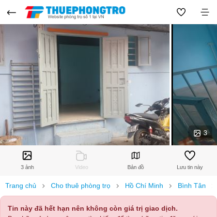
3
3 ảnh
Video
Bản đồ
Lưu tin này
Trang chủ
Cho thuê phòng trọ
Hồ Chí Minh
Bình Tân
Tin này đã hết hạn nên không còn giá trị giao dịch.