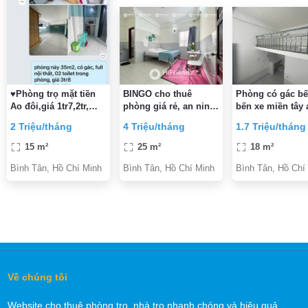
♥Phòng trọ mặt tiền
BINGO cho thuê
Phòng có gác bế
Ao đôi,giá 1tr7,2tr,
phòng giá rẻ, an ninh
bến xe miền tây 
3tr8, 24/24, free thang
sạch sẽ.mặt tiền vành
bình tân
2 Triệu/tháng
4 Triệu/tháng
1.7 Triệu/tháng
máy, Free Wifi, thẻ từ
đai trong đi bộ qua
nhà thờ phao lô
15 m²
25 m²
18 m²
Bình Tân, Hồ Chí Minh
Bình Tân, Hồ Chí Minh
Bình Tân, Hồ Chí
Về chúng tôi
Website cho thuê phòng trọ, nhà trọ nhanh chóng và hiệu quả