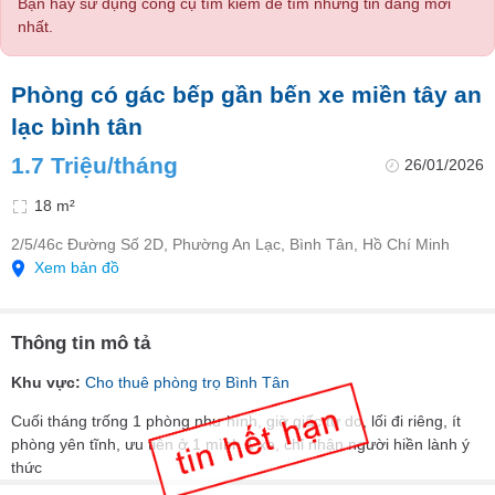
Bạn hãy sử dụng công cụ tìm kiếm để tìm những tin đăng mới
nhất.
Phòng có gác bếp gần bến xe miền tây an
lạc bình tân
1.7 Triệu/tháng
26/01/2026
18 m²
2/5/46c Đường Số 2D, Phường An Lạc, Bình Tân, Hồ Chí Minh
Xem bản đồ
Thông tin mô tả
Khu vực:
Cho thuê phòng trọ Bình Tân
Cuối tháng trống 1 phòng như hình, giờ giấc tự do, lối đi riêng, ít
phòng yên tĩnh, ưu tiên ở 1 mình 1 xe, chỉ nhận người hiền lành ý
thức