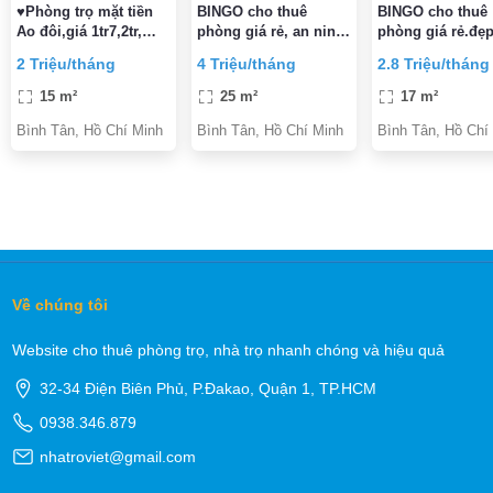
♥Phòng trọ mặt tiền
BINGO cho thuê
BINGO cho thuê
Ao đôi,giá 1tr7,2tr,
phòng giá rẻ, an ninh
phòng giá rẻ.đẹ
3tr8, 24/24, free thang
sạch sẽ.mặt tiền vành
sạch,an ninh,giờ
2 Triệu/tháng
4 Triệu/tháng
2.8 Triệu/tháng
máy, Free Wifi, thẻ từ
đai trong đi bộ qua
tự do,ngay eonl 
nhà thờ phao lô
tân,bến xe miền 
15 m²
25 m²
17 m²
Bình Tân, Hồ Chí Minh
Bình Tân, Hồ Chí Minh
Bình Tân, Hồ Chí
Về chúng tôi
Website cho thuê phòng trọ, nhà trọ nhanh chóng và hiệu quả
32-34 Điện Biên Phủ, P.Đakao, Quận 1, TP.HCM
0938.346.879
nhatroviet@gmail.com