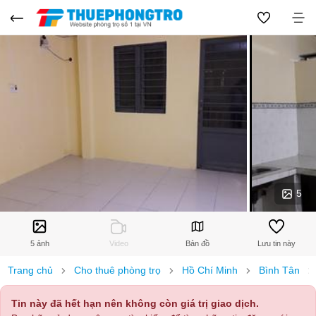
5
5 ảnh
Video
Bản đồ
Lưu tin này
Trang chủ
Cho thuê phòng trọ
Hồ Chí Minh
Bình Tân
Tin này đã hết hạn nên không còn giá trị giao dịch.