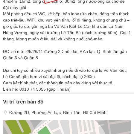
4mx4m=16m2, tổng diện tích ở: 30m2, ống nước-ống xả chờ để
đặt máy giặt.
Mỗi phòng đều có WC, kệ bếp, bồn inox rửa chén, đóng trần thạch
cao trệt-lầu, WiFi, khu vực yên tĩnh, lối đi riêng, không chung chủ –
giờ giấc tự do, gần ngã ba Võ Văn Kiệt-Lê Cơ- khu dân cư Nam
Hùng Vương, ngay sát trường Lê Tấn Bê (cách trường 50m). Cọc 1
tháng. Mong muốn ở lâu dài và không nuôi chó-mèo.
ĐC: số mới 2/5/26/11 đường 2D nối dài, P.An lạc, Q. Bình tân gần
Quận 6 và Quận 8
Địa chỉ tuy có nhiều xuyệt nhưng nếu đi vào từ đại lộ Võ Văn Kiệt,
Lê Cơ sẽ gần hơn vì sát đại lộ, cách đại lộ 200m.
Cam kết:hình thật, các thông tin trên đây đúng với thực tế.
Liên hệ: 0913 74 5355 (gặp Thuận)
Vị trí trên bản đồ
Đường 2D, Phường An Lạc, Bình Tân, Hồ Chí Minh