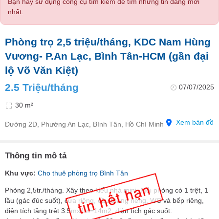
Bạn hãy sử dụng công cụ tìm kiếm để tìm những tin đăng mới
nhất.
Phòng trọ 2,5 triệu/tháng, KDC Nam Hùng
Vương- P.An Lạc, Bình Tân-HCM (gần đại
lộ Võ Văn Kiệt)
2.5 Triệu/tháng
07/07/2025
30 m²
Xem bản đồ
Đường 2D, Phường An Lạc, Bình Tân, Hồ Chí Minh
Thông tin mô tả
Khu vực:
Cho thuê phòng trọ Bình Tân
Phòng 2,5tr./tháng. Xây theo kiểu nhà mini. Mỗi phòng có 1 trệt, 1
lầu (gác đúc suốt), cửa riêng, cầu thang riêng, WC và bếp riêng,
diện tích tầng trêt 3.5mx4m=14m2, diện tích gác suốt: