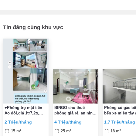
Tin đăng cùng khu vực
♥Phòng trọ mặt tiền
BINGO cho thuê
Phòng có gác bế
Ao đôi,giá 1tr7,2tr,
phòng giá rẻ, an ninh
bến xe miền tây 
3tr8, 24/24, free thang
sạch sẽ.mặt tiền vành
bình tân
2 Triệu/tháng
4 Triệu/tháng
1.7 Triệu/tháng
máy, Free Wifi, thẻ từ
đai trong đi bộ qua
nhà thờ phao lô
15 m²
25 m²
18 m²