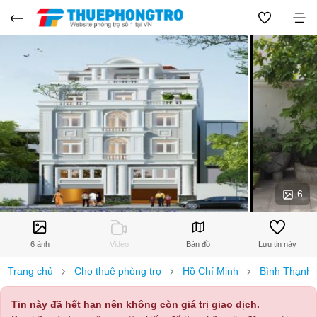
6
6 ảnh
Video
Bản đồ
Lưu tin này
Trang chủ
Cho thuê phòng trọ
Hồ Chí Minh
Bình Thạnh
Tin này đã hết hạn nên không còn giá trị giao dịch.