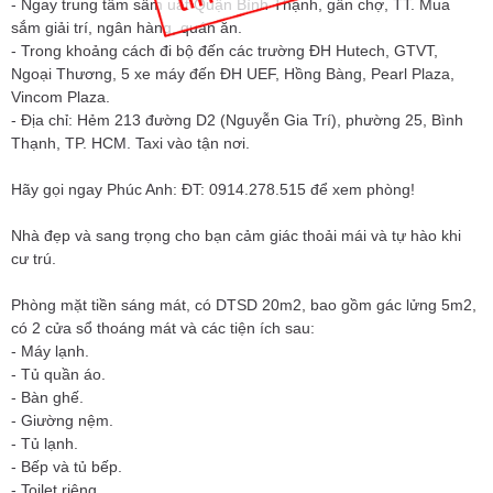
- Ngay trung tâm sầm uất Quận Bình Thạnh, gần chợ, TT. Mua
sắm giải trí, ngân hàng, quán ăn.
- Trong khoảng cách đi bộ đến các trường ĐH Hutech, GTVT,
Ngoại Thương, 5 xe máy đến ĐH UEF, Hồng Bàng, Pearl Plaza,
Vincom Plaza.
- Địa chỉ: Hẻm 213 đường D2 (Nguyễn Gia Trí), phường 25, Bình
Thạnh, TP. HCM. Taxi vào tận nơi.
Hãy gọi ngay Phúc Anh: ĐT: 0914.278.515 để xem phòng!
Nhà đẹp và sang trọng cho bạn cảm giác thoải mái và tự hào khi
cư trú.
Phòng mặt tiền sáng mát, có DTSD 20m2, bao gồm gác lửng 5m2,
có 2 cửa sổ thoáng mát và các tiện ích sau:
- Máy lạnh.
- Tủ quần áo.
- Bàn ghế.
- Giường nệm.
- Tủ lạnh.
- Bếp và tủ bếp.
- Toilet riêng.