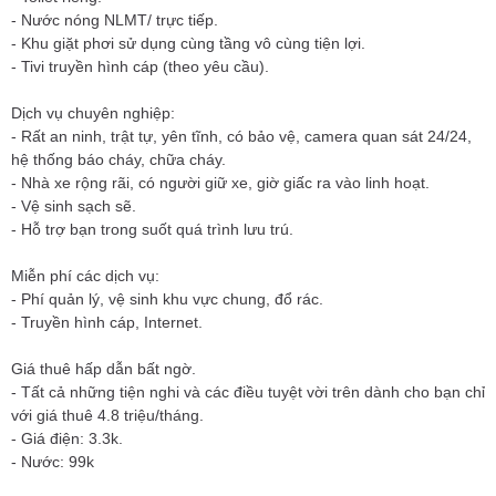
- Nước nóng NLMT/ trực tiếp.
- Khu giặt phơi sử dụng cùng tầng vô cùng tiện lợi.
- Tivi truyền hình cáp (theo yêu cầu).
Dịch vụ chuyên nghiệp:
- Rất an ninh, trật tự, yên tĩnh, có bảo vệ, camera quan sát 24/24,
hệ thống báo cháy, chữa cháy.
- Nhà xe rộng rãi, có người giữ xe, giờ giấc ra vào linh hoạt.
- Vệ sinh sạch sẽ.
- Hỗ trợ bạn trong suốt quá trình lưu trú.
Miễn phí các dịch vụ:
- Phí quản lý, vệ sinh khu vực chung, đổ rác.
- Truyền hình cáp, Internet.
Giá thuê hấp dẫn bất ngờ.
- Tất cả những tiện nghi và các điều tuyệt vời trên dành cho bạn chỉ
với giá thuê 4.8 triệu/tháng.
- Giá điện: 3.3k.
- Nước: 99k