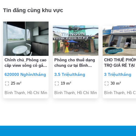
Tin đăng cùng khu vực
Chính chủ_Phòng cao
Phòng cho thuê dạng
CHO THUÊ PHÒ
cấp view sông có gác
chung cư tại Bình
TRỌ GIÁ RẺ TẠI
(Bình Lợi)_có HH
Thạnh
THẠNH
620000 Nghìn/tháng
3.5 Triệu/tháng
3 Triệu/tháng
25 m²
19 m²
30 m²
Bình Thạnh, Hồ Chí Minh
Bình Thạnh, Hồ Chí Minh
Bình Thạnh, Hồ C