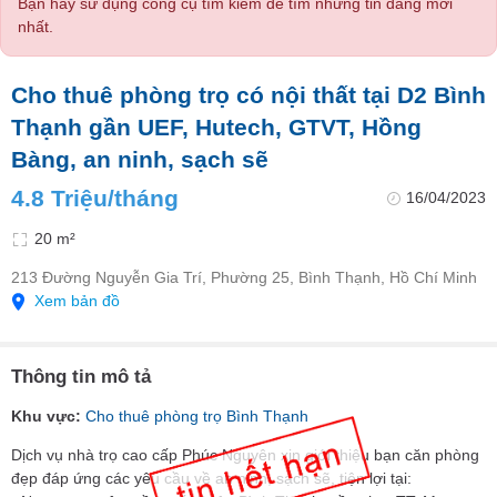
Bạn hãy sử dụng công cụ tìm kiếm để tìm những tin đăng mới
nhất.
Cho thuê phòng trọ có nội thất tại D2 Bình
Thạnh gần UEF, Hutech, GTVT, Hồng
Bàng, an ninh, sạch sẽ
4.8 Triệu/tháng
16/04/2023
20 m²
213 Đường Nguyễn Gia Trí, Phường 25, Bình Thạnh, Hồ Chí Minh
Xem bản đồ
Thông tin mô tả
Khu vực:
Cho thuê phòng trọ Bình Thạnh
Dịch vụ nhà trọ cao cấp Phúc Nguyên xin giới thiệu bạn căn phòng
đẹp đáp ứng các yêu cầu về an ninh, sạch sẽ, tiện lợi tại: