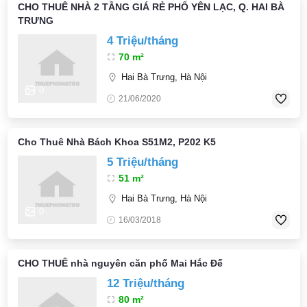
CHO THUÊ NHÀ 2 TẦNG GIÁ RẺ PHỐ YÊN LẠC, Q. HAI BÀ
TRƯNG
4 Triệu/tháng
70 m²
Hai Bà Trưng, Hà Nội
0
21/06/2020
Cho Thuê Nhà Bách Khoa S51M2, P202 K5
5 Triệu/tháng
51 m²
Hai Bà Trưng, Hà Nội
0
16/03/2018
CHO THUÊ nhà nguyên căn phố Mai Hắc Đế
12 Triệu/tháng
80 m²