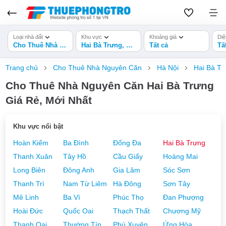
Loại nhà đất
Khu vực
Khoảng giá
Diệ
Cho Thuê Nhà Nguyên Căn
Hai Bà Trưng, Hà Nội
Tất cả
Tấ
Trang chủ
Cho Thuê Nhà Nguyên Căn
Hà Nội
Hai Bà Tr
Cho Thuê Nhà Nguyên Căn Hai Bà Trưng
Giá Rẻ, Mới Nhất
Khu vực nổi bật
Hoàn Kiếm
Ba Đình
Đống Đa
Hai Bà Trưng
Thanh Xuân
Tây Hồ
Cầu Giấy
Hoàng Mai
Long Biên
Đông Anh
Gia Lâm
Sóc Sơn
Thanh Trì
Nam Từ Liêm
Hà Đông
Sơn Tây
Mê Linh
Ba Vì
Phúc Thọ
Đan Phượng
Hoài Đức
Quốc Oai
Thạch Thất
Chương Mỹ
Thanh Oai
Thường Tín
Phú Xuyên
Ứng Hòa