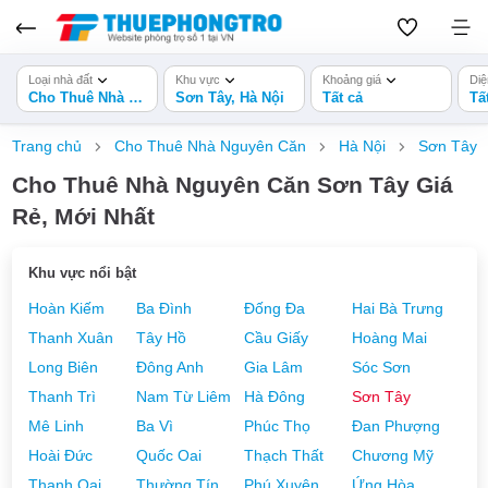
Loại nhà đất
Khu vực
Khoảng giá
Diệ
Cho Thuê Nhà Nguyên Căn
Sơn Tây, Hà Nội
Tất cả
Tấ
Trang chủ
Cho Thuê Nhà Nguyên Căn
Hà Nội
Sơn Tây
Cho Thuê Nhà Nguyên Căn Sơn Tây Giá
Rẻ, Mới Nhất
Khu vực nổi bật
Hoàn Kiếm
Ba Đình
Đống Đa
Hai Bà Trưng
Thanh Xuân
Tây Hồ
Cầu Giấy
Hoàng Mai
Long Biên
Đông Anh
Gia Lâm
Sóc Sơn
Thanh Trì
Nam Từ Liêm
Hà Đông
Sơn Tây
Mê Linh
Ba Vì
Phúc Thọ
Đan Phượng
Hoài Đức
Quốc Oai
Thạch Thất
Chương Mỹ
Thanh Oai
Thường Tín
Phú Xuyên
Ứng Hòa