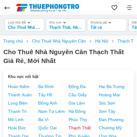
Loại nhà đất
Khu vực
Khoảng giá
Diệ
Cho Thuê Nhà Nguyên Căn
Thạch Thất, Hà Nội
Tất cả
Tấ
Trang chủ
Cho Thuê Nhà Nguyên Căn
Hà Nội
Thạch Th
Cho Thuê Nhà Nguyên Căn Thạch Thất
Giá Rẻ, Mới Nhất
Khu vực nổi bật
Hoàn Kiếm
Ba Đình
Đống Đa
Hai Bà Trưng
Thanh Xuân
Tây Hồ
Cầu Giấy
Hoàng Mai
Long Biên
Đông Anh
Gia Lâm
Sóc Sơn
Thanh Trì
Nam Từ Liêm
Hà Đông
Sơn Tây
Mê Linh
Ba Vì
Phúc Thọ
Đan Phượng
Hoài Đức
Quốc Oai
Thạch Thất
Chương Mỹ
Thanh Oai
Thường Tín
Phú Xuyên
Ứng Hòa