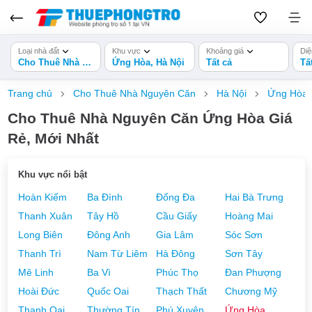
Loại nhà đất
Khu vực
Khoảng giá
Diệ
Cho Thuê Nhà Nguyên Căn
Ứng Hòa, Hà Nội
Tất cả
Tấ
Trang chủ
Cho Thuê Nhà Nguyên Căn
Hà Nội
Ứng Hòa
Cho Thuê Nhà Nguyên Căn Ứng Hòa Giá
Rẻ, Mới Nhất
Khu vực nổi bật
Hoàn Kiếm
Ba Đình
Đống Đa
Hai Bà Trưng
Thanh Xuân
Tây Hồ
Cầu Giấy
Hoàng Mai
Long Biên
Đông Anh
Gia Lâm
Sóc Sơn
Thanh Trì
Nam Từ Liêm
Hà Đông
Sơn Tây
Mê Linh
Ba Vì
Phúc Thọ
Đan Phượng
Hoài Đức
Quốc Oai
Thạch Thất
Chương Mỹ
Thanh Oai
Thường Tín
Phú Xuyên
Ứng Hòa