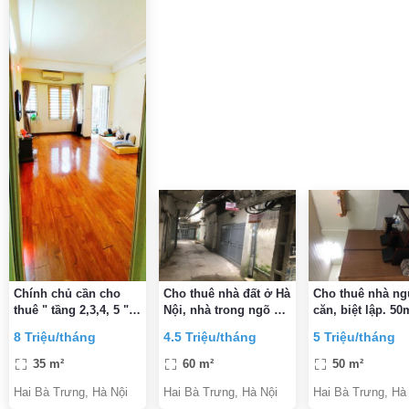
Chính chủ cần cho
Cho thuê nhà đất ở Hà
Cho thuê nhà ng
thuê " tầng 2,3,4, 5 "
Nội, nhà trong ngõ ở
căn, biệt lập. 50
nhà 5 tầng mặt ngõ
Bạch Đằng, Hai Bà
gần ngã tư Vọng
8 Triệu/tháng
4.5 Triệu/tháng
5 Triệu/tháng
272 phố Trần Khát
Trưng, Hà Nội
triệu đồng/tháng
Chân
35 m²
60 m²
50 m²
Hai Bà Trưng, Hà Nội
Hai Bà Trưng, Hà Nội
Hai Bà Trưng, Hà 