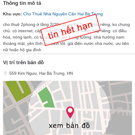
Thông tin mô tả
Khu vực:
Cho Thuê Nhà Nguyên Căn Hai Bà Trưng
cho thuê 2phong ở tầng 2(20m2) và 3(12m2), nhà riêng, ko chung
chủ. có internet, cáp, chỗ để xe, vệ sinh riêng, bếp riêng. có điều
hòa, nóng lạnh, có tủ quần áo âm trong tường. nhà hướng nam
thoáng mát, yên tĩnh, an ninh tốt. giá điện nước nhà nước. ưu tiên
nữ hoặc hộ gia đình
Vị trí trên bản đồ
559 Kim Ngưu, Hai Bà Trưng, HN