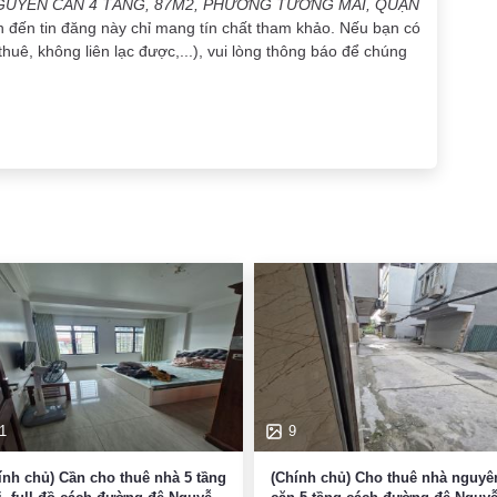
GUYÊN CĂN 4 TẦNG, 87M2, PHƯỜNG TƯƠNG MAI, QUẬN
an đến tin đăng này chỉ mang tín chất tham khảo. Nếu bạn có
thuê, không liên lạc được,...), vui lòng thông báo để chúng
1
9
ính chủ) Cần cho thuê nhà 5 tầng
(Chính chủ) Cho thuê nhà nguyê