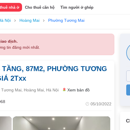
thuê nhà ở
Cho thuê căn hộ
Tìm người ở ghép
à Nội
Hoàng Mai
Phường Tương Mai
iao dịch.
ng tin đăng mới nhất.
 TẦNG, 87M2, PHƯỜNG TƯƠNG
IÁ 2Txx
ương Mai, Hoàng Mai, Hà Nội
Xem bản đồ
068
05/10/2022
C