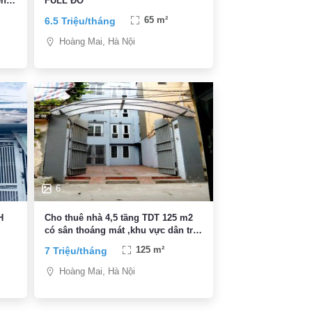
ễn
FULL ĐỒ
6.5 Triệu/tháng
65 m²
Hoàng Mai, Hà Nội
6
H
Cho thuê nhà 4,5 tầng TDT 125 m2
có sân thoáng mát ,khu vực dân trí
cao an ninh tốt
7 Triệu/tháng
125 m²
Hoàng Mai, Hà Nội