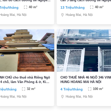
, full đồ cách đường đê Nguyễn
căn 5 tầng cách đường đê Nguy
ái 50m
Khoái 50m
Triệu/tháng
40 m²
13 Triệu/tháng
40 m²
Hoàng Mai, Hà Nội
Hoàng Mai, Hà Nội
5
NH CHỦ cho thuê nhà Riêng Ngõ
CHO THUÊ NHÀ 46 NGÕ 346 VIN
 4 chỗ, làm Văn Phòng & ở, Kinh
HUNG HOANG MAI HÀ NỘI
nh Online, kho hàng
riệu/tháng
32 m²
4 Triệu/tháng
100 m²
Hoàng Mai, Hà Nội
Hoàng Mai, Hà Nội