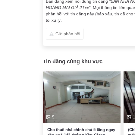
Bạn đang xem nội dung tin đăng
"BÁN NHÀ N
HOÀNG MAI GIÁ 2Txx".
Mọi thông tin liên qu
phản hồi với tin đăng này (báo xấu, tin đã cho 
tôi xử lý.
Gửi phản hồi
Tin đăng cùng khu vực
5
1
Cho thuê nhà chính chủ 5 tầng ngay
(Ch