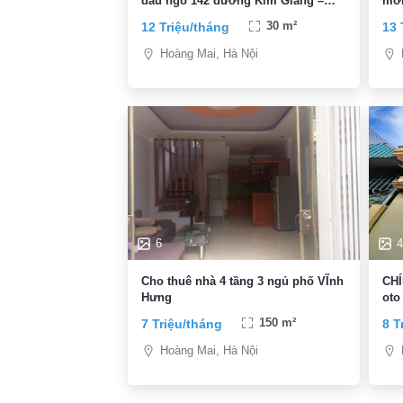
đầu ngõ 142 đường Kim Giang –
mới
miễn trung gian
Kho
12 Triệu/tháng
30 m²
13 
Hoàng Mai, Hà Nội
6
4
Cho thuê nhà 4 tầng 3 ngủ phố VĨnh
CHÍ
Hưng
oto
doa
7 Triệu/tháng
150 m²
8 T
Hoàng Mai, Hà Nội