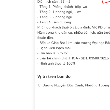
Diện tích sàn : 87 m2.
- Tầng 1: Phòng khách, bếp, wc.
- Tầng 2: 1 phòng ngủ, 1 wc.
- Tầng 3: 2 phòng ngủ
- Tầng 4: Sân thượng .
Phù hợp khách thuê ở cả gia đình, VP, KD onli
Nằm trong khu dân cư, nhiều tiện ích, gần trườ
thuận tiện.
- Bến xe Giáp Bát 1km, các trường Đại học B
- Bệnh viện Bạch mai....
- Giá bán là: 2 tỷ xx
- Liên hệ chính chủ THOA - SĐT: 0358870215
- Hình ảnh thực tế 100%
Vị trí trên bản đồ
Đường Nguyễn Đức Cảnh, Phường Tương Ma