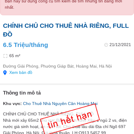
Bạn hãy sử dụng công cụ tìm kiếm để tìm những tin đăng mới
nhất.
CHÍNH CHỦ CHO THUÊ NHÀ RIÊNG, FULL
ĐỒ
6.5 Triệu/tháng
21/12/2021
65 m²
Đường Giải Phóng, Phường Giáp Bát, Hoàng Mai, Hà Nội
Xem bản đồ
Thông tin mô tả
Khu vực:
Cho Thuê Nhà Nguyên Căn Hoàng Mai
CHÍNH CHỦ CHO THUÊ NHÀ RIÊNG, FULL ĐỒ
Nhà mới xây 65m2 khu vực Bách Bạch Kinh Xây, 1 ngủ 2 vs, điện
nước giá sinh hoạt, an ninh tốt. Cho thuê lâu dài Địa chỉ Ngõ 697
Giải Phóng, Hà Nội. Giá thỏa thuận, LH:O913.5457.99