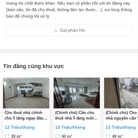
mang tín chất tham khảo. Nếu bạn có phản hồi với tin đăng này
(báo xấu, tin đã cho thuê, không liên lạc được,...), vui lòng thông
báo để chúng tôi xử lý.
Gửi phản hồi
Tin đăng cùng khu vực
Cho thuê nhà chính
(Chính chủ) Cần cho
(Chính chủ) Cho
chủ 5 tầng ngay đầu
thuê nhà 5 tầng mới,
nhà nguyên căn 
ngõ 142 đường Kim
full đồ cách đường đê
tầng cách đường
12 Triệu/tháng
13 Triệu/tháng
13 Triệu/tháng
Giang – miễn trung
Nguyễn Khoái 50m
Nguyễn Khoái 5
gian
30 m²
40 m²
40 m²