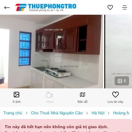
6
6 ảnh
Video
Bản đồ
Lưu tin này
Trang chủ
Cho Thuê Nhà Nguyên Căn
Hà Nội
Hoàng Ma
Tin này đã hết hạn nên không còn giá trị giao dịch.