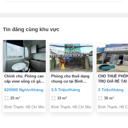
Tin đăng cùng khu vực
Chính chủ_Phòng cao
Phòng cho thuê dạng
CHO THUÊ PHÒ
cấp view sông có gác
chung cư tại Bình
TRỌ GIÁ RẺ TẠI
(Bình Lợi)_có HH
Thạnh
THẠNH
620000 Nghìn/tháng
3.5 Triệu/tháng
3 Triệu/tháng
25 m²
19 m²
30 m²
Bình Thạnh, Hồ Chí Minh
Bình Thạnh, Hồ Chí Minh
Bình Thạnh, Hồ C