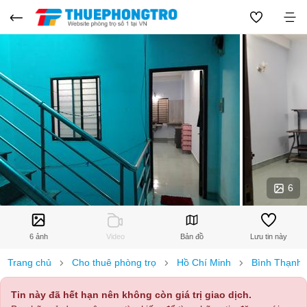
6
6 ảnh
Video
Bản đồ
Lưu tin này
Trang chủ
Cho thuê phòng trọ
Hồ Chí Minh
Bình Thạnh
Tin này đã hết hạn nên không còn giá trị giao dịch.