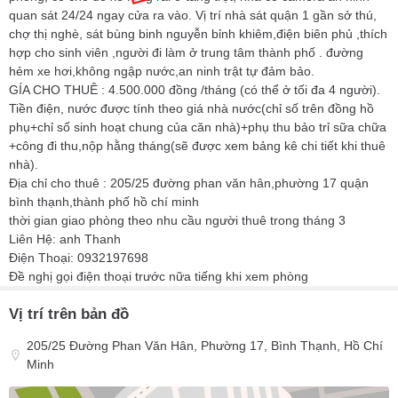
quan sát 24/24 ngay cửa ra vào. Vị trí nhà sát quận 1 gần sở thú,
chợ thị nghè, sát bùng binh nguyễn bỉnh khiêm,điện biên phủ ,thích
hợp cho sinh viên ,người đi làm ở trung tâm thành phố . đường
hẻm xe hơi,không ngập nước,an ninh trật tự đảm bảo.
GÍA CHO THUÊ : 4.500.000 đồng /tháng (có thể ở tối đa 4 người).
Tiền điện, nước được tính theo giá nhà nước(chỉ số trên đồng hồ
phụ+chỉ số sinh hoạt chung của căn nhà)+phụ thu bảo trỉ sữa chữa
+công đi thu,nộp hằng tháng(sẽ được xem bảng kê chi tiết khi thuê
nhà).
Địa chỉ cho thuê : 205/25 đường phan văn hân,phường 17 quận
bình thạnh,thành phố hồ chí minh
thời gian giao phòng theo nhu cầu người thuê trong tháng 3
Liên Hệ: anh Thanh
Điện Thoại: 0932197698
Đề nghị gọi điện thoại trước nữa tiếng khi xem phòng
Vị trí trên bản đồ
205/25 Đường Phan Văn Hân, Phường 17, Bình Thạnh, Hồ Chí
Minh