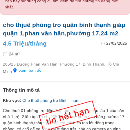
Bạn hãy sử dụng công cụ tìm kiếm để tìm những tin đăng mới
nhất.
cho thjuê phòng trọ quận bình thạnh giáp
quận 1,phan văn hân,phường 17,24 m2
4.5 Triệu/tháng
27/02/2025
24 m²
205/25 Đường Phan Văn Hân, Phường 17, Bình Thạnh, Hồ Chí
Xem bản đồ
Minh
Thông tin mô tả
Khu vực:
Cho thuê phòng trọ Bình Thạnh
Cho thuê 01 phòng trọ diện tích phòng 24 m2 ở sau lầu 1 của căn
nhà 1 trệt 2 lầu tại địa chỉ 205/25 đường phan văn hân,phường 17
quận bình thạnh,thành phố hồ chí minh có toa lét riêng trong
phòng, có chổ để xe rộng rải ở tầng trệt, nhà có camera an ninh