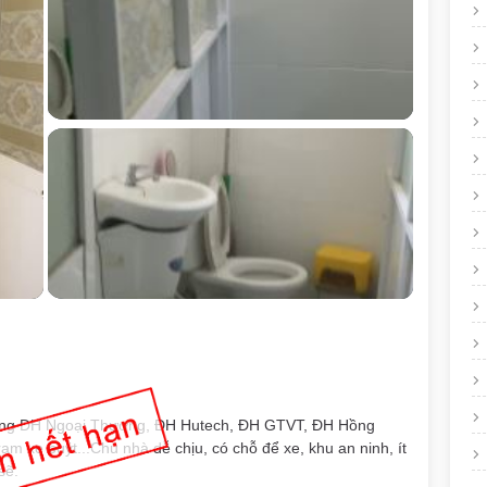
rường ĐH Ngoại Thương, ĐH Hutech, ĐH GTVT, ĐH Hồng
ạm xe buýt...Chủ nhà dễ chịu, có chỗ để xe, khu an ninh, ít
sẽ.