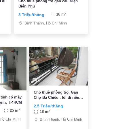
TẠI
Cho thuê phòng trọ gần cầu Điện
Biên Phủ
3 Triệu/tháng
16 m²
Bình Thạnh, Hồ Chí Minh
6
Cho thuê phòng trọ, Gần
 tĩnh có máy
Chợ Bà Chiểu , lối đi riêng,
ạnh, TP.HCM
WC riêng, free wifi
2.5 Triệu/tháng
25 m²
18 m²
 Hồ Chí Minh
Bình Thạnh, Hồ Chí Minh