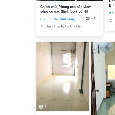
Phò
Bìn
Chính chủ_Phòng cao cấp view
sông có gác (Bình Lợi)_có HH
3.5
620000 Nghìn/tháng
25 m²
Bình Thạnh, Hồ Chí Minh
4