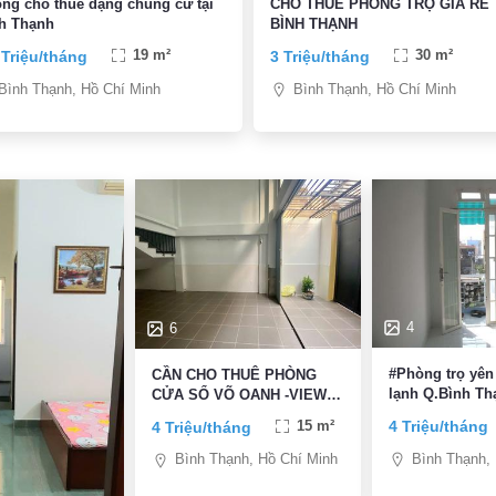
ng cho thuê dạng chung cư tại
CHO THUÊ PHÒNG TRỌ GIÁ RẺ 
h Thạnh
BÌNH THẠNH
 Triệu/tháng
19 m²
3 Triệu/tháng
30 m²
Bình Thạnh, Hồ Chí Minh
Bình Thạnh, Hồ Chí Minh
4
6
#Phòng trọ yên
CẦN CHO THUÊ PHÒNG
lạnh Q.Bình Th
CỬA SỔ VÕ OANH -VIEW
LANDMARK 81 -NỘI
4 Triệu/tháng
4 Triệu/tháng
15 m²
THẤT,PCCC CAO CẤP
Bình Thạnh,
Bình Thạnh, Hồ Chí Minh