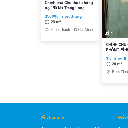
Chính chủ Cho thuê phòng
trọ 150 Nơ Trang Long
,Bình Thạnh. Ban công /
350000 Triệu/tháng
cửa sổ, sân phơi đồ , giờ
20 m²
tự do , không chung chủ
Bình Thạnh, Hồ Chí Minh
3
CHÍNH CHỦ
PHÒNG BÌN
TRUNG TÂM
3.5 Triệu/t
20 m²
Bình Thạ
Về chúng tôi
Giới 