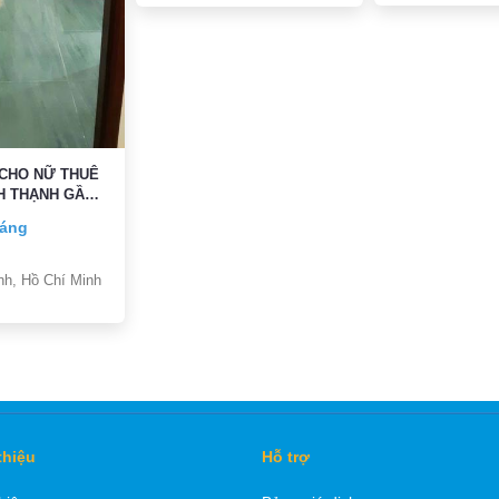
 CHO NỮ THUÊ
H THẠNH GẦN
 QUẬN 1
háng
nh, Hồ Chí Minh
thiệu
Hỗ trợ