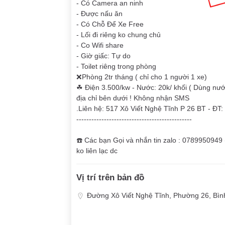
- Có Camera an ninh
- Được nấu ăn
- Có Chỗ Để Xe Free
- Lối đi riêng ko chung chủ
- Co Wifi share
- Giờ giấc: Tự do
- Toilet riêng trong phòng
❌Phòng 2tr tháng ( chỉ cho 1 người 1 xe)
☘ Điện 3.500/kw - Nước: 20k/ khối ( Dùng nước
địa chỉ bên dưới ! Không nhận SMS
.Liên hệ: 517 Xô Viết Nghệ Tĩnh P 26 BT - ĐT:
----------------------------------------------
☎️ Các bạn Gọi và nhắn tin zalo : 0789950949 (
ko liên lạc dc
Vị trí trên bản đồ
Đường Xô Viết Nghệ Tĩnh, Phường 26, Bìn