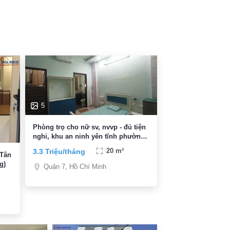
5
Phòng trọ cho nữ sv, nvvp - đủ tiện
nghi, khu an ninh yên tĩnh phường
Tân Quy, giá 3,3 triệu
3.3 Triệu/tháng
20 m²
 Tân
g)
Quận 7, Hồ Chí Minh