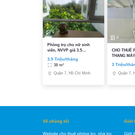
9
6
Phòng trọ cho nữ sinh
viên, NVVP giá 3.5
CHO THUÊ 
triệu/tháng
THANG MÁ
3.5 Triệu/tháng
3 Triệu/thá
38 m²
Quận 7, Hồ Chí Minh
Quận 7, 
Về chúng tôi
Giới 
Website cho thuê phòng trọ, nhà trọ
Giới 