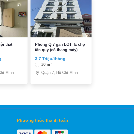
15
ội thất
Phòng Q.7 gần LOTTE chợ
tân quy (có thang máy)
g
3.7 Triệu/tháng
30 m²
Chí Minh
Quận 7, Hồ Chí Minh
Phương thức thanh toán