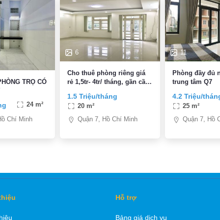
6
11
Cho thuê phòng riêng giá
Phòng đầy đủ n
rẻ 1,5tr- 4tr/ tháng, gần cầu
trung tâm Q7
PHÒNG TRỌ CÓ
Hilam- Lottemart Q7
Y
1.5 Triệu/tháng
4.2 Triệu/thán
ng
24 m²
20 m²
25 m²
Quận 7, Hồ Chí Minh
Quận 7, Hồ 
Hồ Chí Minh
thiệu
Hỗ trợ
thiệu
Bảng giá dịch vụ