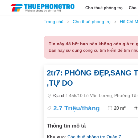
Cho thuê phòng trọ
Cho 
Trang chủ
Cho thuê phòng trọ
Hồ Chí M
Tin này đã hết hạn nên không còn giá trị g
Bạn hãy sử dụng công cụ tìm kiếm để tìm nhữ
2tr7: PHÒNG ĐẸP,SANG 
,TỰ DO
Địa chỉ:
455/10 Lê Văn Lương, Phường Tâ
2.7 Triệu/tháng
20 m²
Thông tin mô tả
Khu vực:
Cho thuê phòng trọ Quận 7