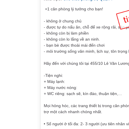
+1 căn phòng lý tưởng cho bạn!
- không ở chung chủ
- được tự do nấu ăn, chỗ để xe rộng rãi, sân 
- không còn bị làm phiền
- không còn lo lắng về an ninh.
- bạn bè được thoải mái đến chơi
- môi trường sống văn minh, lịch sự, tôn trọng
Hãy đến với chúng tôi tại 455/10 Lê Văn Lươ
-Tiện nghi:
+ Máy lạnh:
+ Máy nước nóng:
+ WC riêng: sạch sẽ, kín đáo, thuận tiện,…
Mọi hỏng hóc, các trang thiết bị trong căn ph
trợ một cách nhanh chóng nhất.
• Số người ở tối đa: 2- 3 người (ưu tiên nhân 