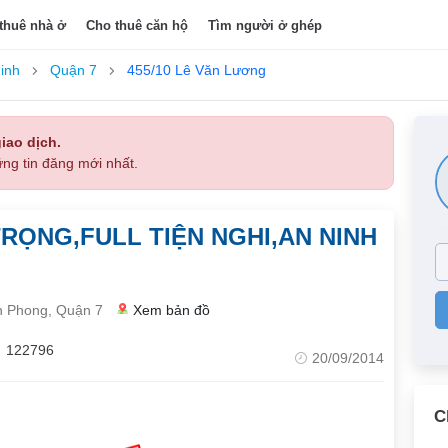
thuê nhà ở
Cho thuê căn hộ
Tìm người ở ghép
inh
Quận 7
455/10 Lê Văn Lương
iao dịch.
ng tin đăng mới nhất.
TRỌNG,FULL TIỆN NGHI,AN NINH
n Phong, Quận 7
Xem bản đồ
122796
20/09/2014
C