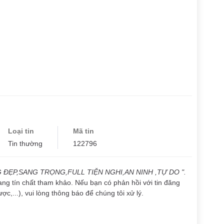
Loại tin
Mã tin
Tin thường
122796
G ĐẸP,SANG TRỌNG,FULL TIỆN NGHI,AN NINH ,TỰ DO ".
ang tín chất tham khảo. Nếu bạn có phản hồi với tin đăng
ợc,...), vui lòng thông báo để chúng tôi xử lý.