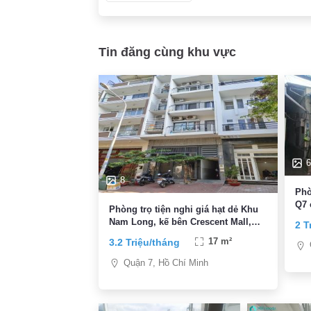
Tin đăng cùng khu vực
6
8
Phò
Q7 
Phòng trọ tiện nghi giá hạt dẻ Khu
Nam Long, kế bên Crescent Mall,
2 T
PMH, KCX, thuận tiện đi trung tâm
3.2 Triệu/tháng
17 m²
Quận 7, Hồ Chí Minh