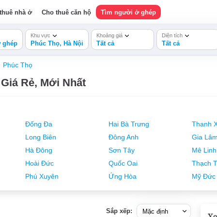
thuê nhà ở
Cho thuê căn hộ
Tìm người ở ghép
Khu vực
Khoảng giá
Diện tích
 ghép
Phúc Thọ, Hà Nội
Tất cả
Tất cả
Phúc Thọ
Giá Rẻ, Mới Nhất
Đống Đa
Hai Bà Trưng
Thanh 
Long Biên
Đông Anh
Gia Lâ
Hà Đông
Sơn Tây
Mê Linh
Hoài Đức
Quốc Oai
Thạch T
Phú Xuyên
Ứng Hòa
Mỹ Đức
Sắp xếp:
Xe