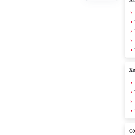
Xe
Có