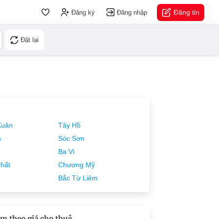
Đăng tin
Đăng ký
Đăng nhập
Đặt lại
Xuân
Tây Hồ
m
Sóc Sơn
Ba Vì
hất
Chương Mỹ
Bắc Từ Liêm
m theo giá cho thuê