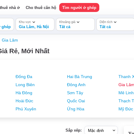
thuê nhà ở
Cho thuê căn hộ
Tìm người ở ghép
Khu vực
Khoảng giá
Diện tích
ở ghép
Gia Lâm, Hà Nội
Tất cả
Tất cả
Gia Lâm
iá Rẻ, Mới Nhất
Đống Đa
Hai Bà Trưng
Thanh 
Long Biên
Đông Anh
Gia Lâ
Hà Đông
Sơn Tây
Mê Linh
Hoài Đức
Quốc Oai
Thạch T
Phú Xuyên
Ứng Hòa
Mỹ Đức
Sắp xếp:
Xe