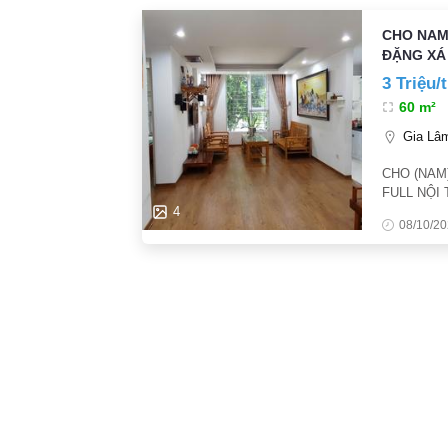
CHO NAM
ĐẶNG XÁ 
3 Triệu/
60 m²
Gia Lâm
CHO (NAM
FULL NỘI 
An ninh tốt
4
08/10/2
24/7. Thông