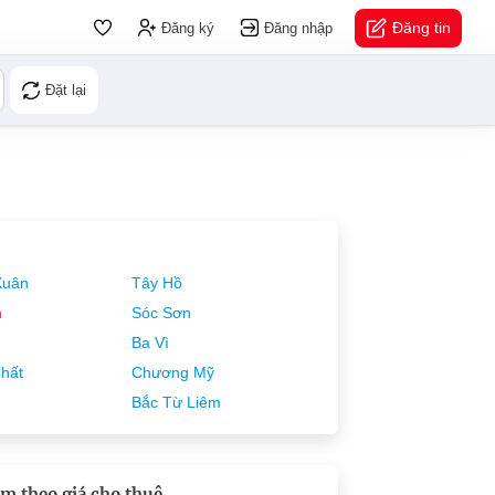
Đăng tin
Đăng ký
Đăng nhập
Đặt lại
Xuân
Tây Hồ
m
Sóc Sơn
Ba Vì
hất
Chương Mỹ
Bắc Từ Liêm
m theo giá cho thuê