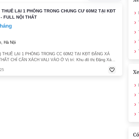
 THUÊ LẠI 1 PHÒNG TRONG CHUNG CƯ 60M2 TẠI KĐT
- FULL NỘI THẤT
tháng
, Hà Nội
) THUÊ LẠI 1 PHÒNG TRONG CC 60M2 TẠI KĐT ĐẶNG XÁ
THẤT CHỈ CẦN XÁCH VALI VÀO Ở Vị trí: Khu đô thị Đặng Xá
 dân trí cao có thang máy nhà để xe camera an nin và bảo vệ
025
 tin
Xe
Có