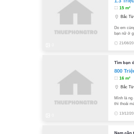
1.3 Triệ
15 m²
Bắc Từ 
Do em cùng
bạn nữ ở g
mái gần ch
21/08/2
Địa chỉ: G
0
Tìm bạn 
800 Triệ
16 m²
Bắc Từ 
Mình là ng 
thì thoải m
ràng vài ng
13/12/2
0
Nam cần 