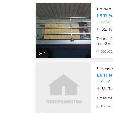
TÌM NAM 
1.5 Triệ
20 m²
Bắc Từ 
Tìm nam ở 
ninh tốt ở 
4k/số nước
20/11/20
4
Tìm người
1.6 Triệ
20 m²
Bắc Từ 
Tìm người
10/11/20
0