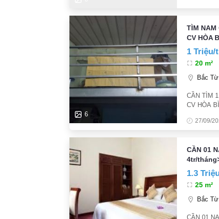
TÌM NAM
CV HÒA 
1 Triệu/
20 m²
Bắc Từ 
CẦN TÌM 
CV HÒA B
Ở CHUNG 
6
27/09/2
CẦN 01 NA
4tr/tháng
1.3 Triệ
25 m²
Bắc Từ 
CẦN 01 N