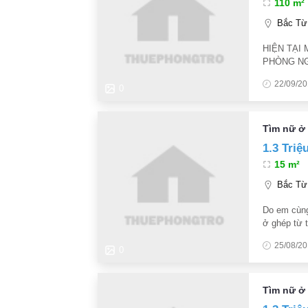
110 m²
Bắc Từ 
HIỆN TẠI
PHÒNG NG
LẠNH THIẾ
22/09/2
KHÔNG SỬ
0
Tìm nữ ở 
1.3 Triệ
15 m²
Bắc Từ 
Do em cùng
ở ghép từ 
diện tích 
25/08/2
chỗ để xe
0
Tìm nữ ở