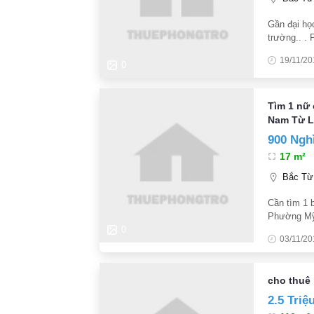
Gần đại họ
trường.. .
19/11/20
0
Tìm 1 nữ
Nam Từ L
900 Ngh
17 m²
Bắc Từ 
Cần tìm 1 b
Phường Mỹ
chủ đi lại 
0
03/11/20
người(đã b
cho thuê 
2.5 Triệ