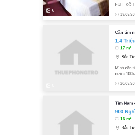
FULL ĐỒ 
KHÉP KÍN
6
19/09/2
CHỖ PHƠI 
1
Cần tìm 
1.4 Triệ
17 m²
Bắc Từ 
Mình cần t
nước 100k/
Sạch sẽ gọ
20/03/2
0
Tìm Nam 
900 Ngh
16 m²
Bắc Từ 