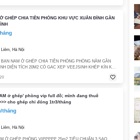
 Ở GHÉP CHIA TIỀN PHÒNG KHU VỰC XUÂN ĐỈNH GẦN
BÌNH
tháng
Liêm, Hà Nội
1 BẠN NAM Ở GHÉP CHIA TIỀN PHÒNG PHÒNG NẰM GẦN
ÌNH DIỆN TÍCH 20M2 CÓ GAC XEP VEEJSINH KHÉP KÍN KO
CHỦ CÓ CHỖ ĐỂ XE MÁY.
020
M ở ghép' phòng vip full đồ; mình đang thuê
>>> cho ghép chỉ đóng 1tr3/tháng
u/tháng
Liêm, Hà Nội
AM Ở GHÉP PHÒNG VIPPPPP 25m2 TIÊU CHUẨN 3 SAO