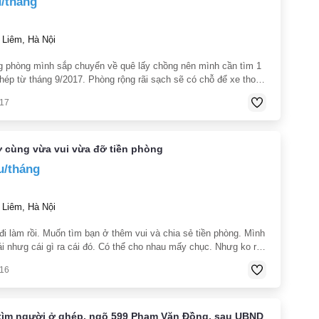
u/tháng
Liêm, Hà Nội
 phòng mình sắp chuyển về quê lấy chồng nên mình cần tìm 1
hép từ tháng 9/2017. Phòng rộng rãi sạch sẽ có chỗ để xe thoải
ợ. Gía phòng 1tr3 điện 4k/số nước 30k/khối internet 50k/phòng.
017
ần chợ Mễ
ở cùng vừa vui vừa đỡ tiền phòng
u/tháng
Liêm, Hà Nội
đi làm rồi. Muốn tìm bạn ở thêm vui và chia sẻ tiền phòng. Mình
ái nhưg cái gì ra cái đó. Có thể cho nhau mấy chục. Nhưg ko rõ
hìn là ko hay. Mất lòng trc đc lòng sau. Nếu đến
016
tìm người ở ghép, ngõ 599 Phạm Văn Đồng, sau UBND