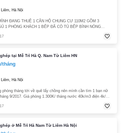
Liêm, Hà Nội
 MÌNH ĐANG THUÊ 1 CĂN HỘ CHUNG CƯ 110M2 GỒM 3
Ủ 1 PHÒNG KHÁCH 1 BẾP ĐÃ CÓ TỦ BẾP BÌNH NÓNG
T BỊ VỆ SINH HỆ THỐNG CHIẾU SÁNG ... ĐẦY ĐỦ DO
017
 DỤNG HẾT NÊN MUỐN CHO THUÊ LẠI 1 PHÒNG
ghép tại Mễ Trì Hà Q. Nam Từ Liêm HN
u/tháng
Liêm, Hà Nội
 phòng tháng tới về quê lấy chồng nên mình cần tìm 1 bạn nữ
tháng 9/2017. Giá phòng 1.300K/ tháng nước 40k/m3 điện 4k/số
15m2 sạch sẽ nơi ở yên tĩnh thoáng mát gần chợ an ninh tốt có
017
 ghép ở Mễ Trì Hà Nam Từ Liêm Hà Nội