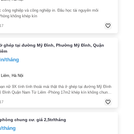
c công nghiệp và công nghiệp in. Đâu học tài nguyên môi
 Phòng không khép kín
17
 ở ghép tại đường Mỹ Đình, Phường Mỹ Đình, Quận
iêm
ìn/tháng
Liêm, Hà Nội
ạn nữ 9X tính tình thoải mái thật thà ở ghép tại đường Mỹ Đình
 Đình Quận Nam Từ Liêm -Phòng 17m2 khép kín không chung
thoải mái có chỗ để xe an toàn - Giá phòng khoảng 900k /
17
ao
phòng chung cư. giá 2,5tr/tháng
u/tháng