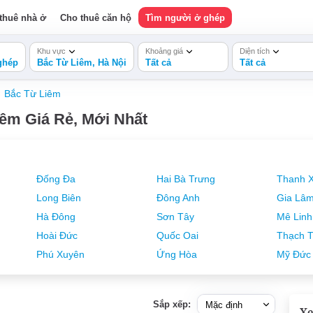
thuê nhà ở
Cho thuê căn hộ
Tìm người ở ghép
Khu vực
Khoảng giá
Diện tích
ghép
Bắc Từ Liêm, Hà Nội
Tất cả
Tất cả
Bắc Từ Liêm
êm Giá Rẻ, Mới Nhất
Đống Đa
Hai Bà Trưng
Thanh 
Long Biên
Đông Anh
Gia Lâ
Hà Đông
Sơn Tây
Mê Linh
Hoài Đức
Quốc Oai
Thạch T
Phú Xuyên
Ứng Hòa
Mỹ Đức
Sắp xếp:
Xe