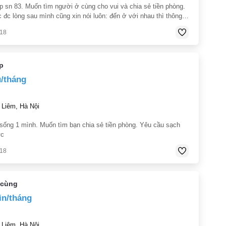
ếp sn 83. Muốn tìm người ở cùng cho vui và chia sẻ tiền phòng.
c đc lòng sau mình cũng xin nói luôn: đến ở với nhau thì thông
 rõ ràng. Mình cũng đưa mọi thông tin của mình ra. Rồi ta
018
p
u/tháng
Liêm, Hà Nội
sống 1 mình. Muốn tìm bạn chia sẻ tiền phòng. Yêu cầu sạch
ức
018
 cùng
ìn/tháng
Liêm, Hà Nội