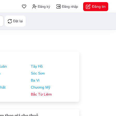
Đăng tin
Đăng ký
Đăng nhập
Đặt lại
Xuân
Tây Hồ
m
Sóc Sơn
Ba Vì
hất
Chương Mỹ
Bắc Từ Liêm
m theo giá cho thuê