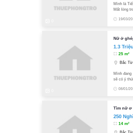
Mình là Ti
Mất lòng tr
tin mọi thứ
19/03/2
0
Nữ ở ghé
1.3 Triệ
25 m²
Bắc Từ 
Mình đang 
sẽ có ý th
08/01/2
0
Tìm nữ ơ
250 Ngh
14 m²
Bắc Từ 