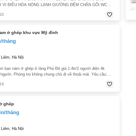
TI VI ĐIỀU HÒA NÓNG LẠNH GIƯỜNG ĐỆM CHĂN GỐI WC
 TỦ ĐỂ QUẦN ÁO 3 NGĂN BÀN GHẾ UỐNG TRÀ BAN CÔNG
020
ĐỒ.V.V.. CAMERA 24/7. MÌNH ĐANG THUÊ 4Trieu/tháng cọc
nam ở ghép khu vực Mỹ đình
u/tháng
Liêm, Hà Nội
ìm bạn nàm ở ghép ở làng Phú Đô giá 1.4tr/2 người điện 4k
người. Phòng trọ không chung chủ đi về thoải mái. Yêu cầu:
n gàng
018
ở ghép
ìn/tháng
Liêm, Hà Nội