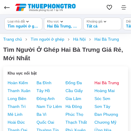
Loại nhà đất
Khu vực
Khoảng giá
Diệ
Tìm người ở ghép
Hai Bà Trưng, Hà Nội
Tất cả
Tấ
Trang chủ
Tìm người ở ghép
Hà Nội
Hai Bà Trưng
Tìm Người Ở Ghép Hai Bà Trưng Giá Rẻ,
Mới Nhất
Khu vực nổi bật
Hoàn Kiếm
Ba Đình
Đống Đa
Hai Bà Trưng
Thanh Xuân
Tây Hồ
Cầu Giấy
Hoàng Mai
Long Biên
Đông Anh
Gia Lâm
Sóc Sơn
Thanh Trì
Nam Từ Liêm
Hà Đông
Sơn Tây
Mê Linh
Ba Vì
Phúc Thọ
Đan Phượng
Hoài Đức
Quốc Oai
Thạch Thất
Chương Mỹ
Thanh Oai
Thường Tín
Phú Xuyên
Ứng Hòa