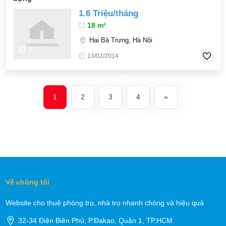
1.6 Triệu/tháng
18 m²
Hai Bà Trưng, Hà Nội
0
13/02/2014
1
2
3
4
»
Về chúng tôi
Website cho thuê phòng trọ, nhà trọ nhanh chóng và hiệu quả
32-34 Điện Biên Phủ, P.Đakao, Quận 1, TP.HCM