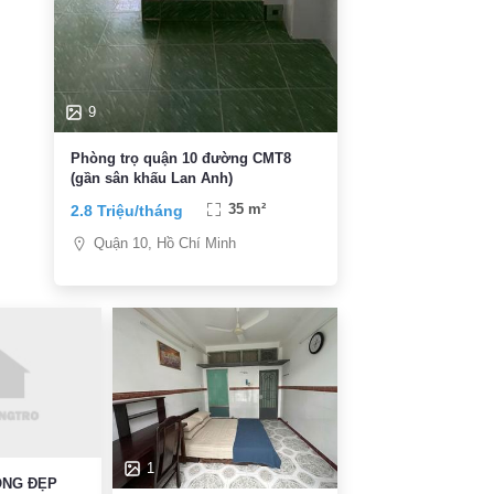
9
Phòng trọ quận 10 đường CMT8
(gần sân khấu Lan Anh)
2.8 Triệu/tháng
35 m²
Quận 10, Hồ Chí Minh
1
ÒNG ĐẸP