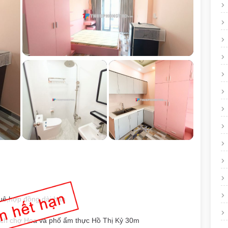
thuê,hợp đồng dài hạn
cách chợ Hoa và phố ẩm thực Hồ Thị Kỷ 30m