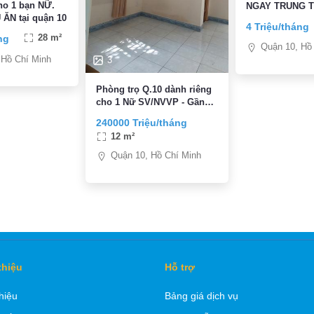
cho 1 bạn NỮ.
NGAY TRUNG 
ĂN tại quận 10
10
4 Triệu/tháng
ng
28 m²
Quận 10, Hồ
 Hồ Chí Minh
3
Phòng trọ Q.10 dành riêng
cho 1 Nữ SV/NVVP - Gần
Vòng Xoay Ngã 7 Lý Thái
240000 Triệu/tháng
Tổ
12 m²
Quận 10, Hồ Chí Minh
thiệu
Hỗ trợ
thiệu
Bảng giá dịch vụ