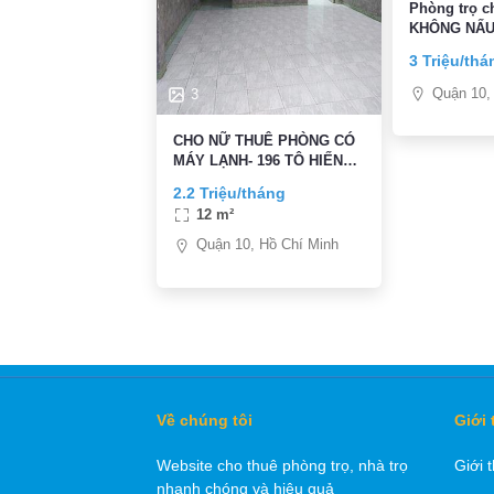
Phòng trọ 
KHÔNG NẤU 
3 Triệu/thá
Quận 10,
3
CHO NỮ THUÊ PHÒNG CÓ
MÁY LẠNH- 196 TÔ HIẾN
THÀNH
2.2 Triệu/tháng
12 m²
Quận 10, Hồ Chí Minh
Về chúng tôi
Giới 
Website cho thuê phòng trọ, nhà trọ
Giới 
nhanh chóng và hiệu quả