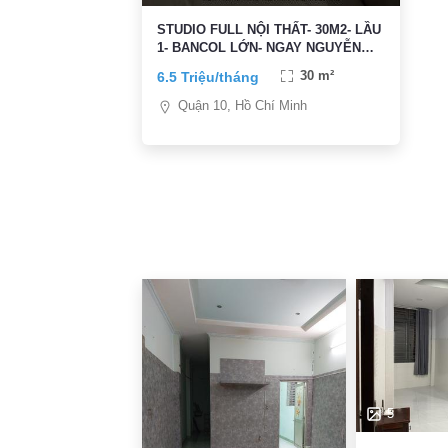
STUDIO FULL NỘI THẤT- 30M2- LẦU
1- BANCOL LỚN- NGAY NGUYỄN
TRI PHƯƠNG vs BÀ HẠT- 6,5TR/TH
6.5 Triệu/tháng
30 m²
Quận 10, Hồ Chí Minh
5