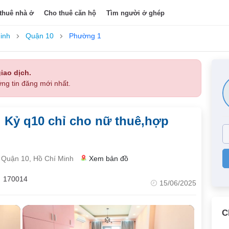
thuê nhà ở
Cho thuê căn hộ
Tìm người ở ghép
inh
Quận 10
Phường 1
iao dịch.
ng tin đăng mới nhất.
hị Kỷ q10 chỉ cho nữ thuê,hợp
Quận 10, Hồ Chí Minh
Xem bản đồ
170014
15/06/2025
C