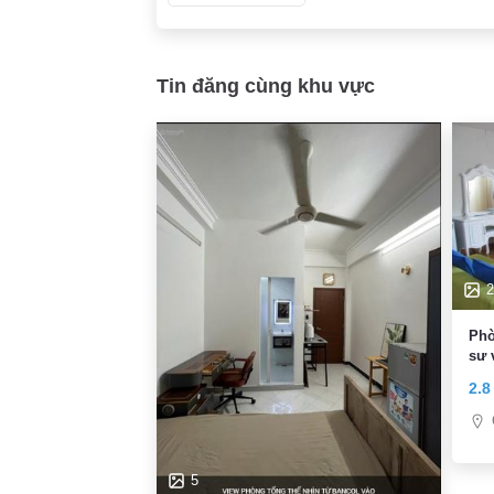
Tin đăng cùng khu vực
2
Phò
sư 
2.8
5