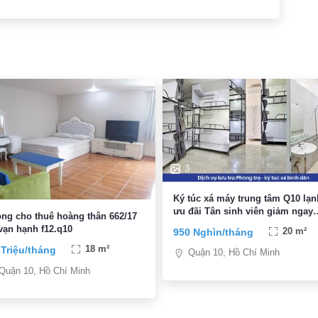
3
Ký túc xá máy trung tâm Q10 lạn
ưu đãi Tân sinh viên giảm ngay
ng cho thuê hoàng thân 662/17
300K
vạn hạnh f12.q10
950 Nghìn/tháng
20 m²
 Triệu/tháng
18 m²
Quận 10, Hồ Chí Minh
Quận 10, Hồ Chí Minh