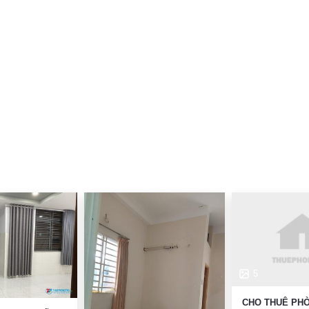
5
CHO THUÊ PH