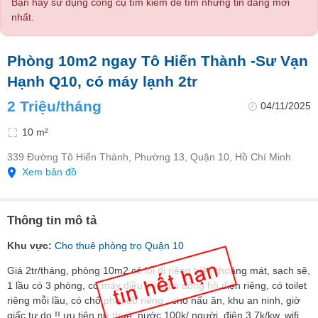
Bạn hãy sử dụng công cụ tìm kiếm để tìm những tin đăng mới
nhất.
Phòng 10m2 ngay Tô Hiến Thành -Sư Vạn
Hạnh Q10, có máy lạnh 2tr
2 Triệu/tháng
04/11/2025
10 m²
339 Đường Tô Hiến Thành, Phường 13, Quận 10, Hồ Chí Minh
Xem bản đồ
Thông tin mô tả
Khu vực:
Cho thuê phòng trọ Quận 10
Giá 2tr/tháng, phòng 10m2 có lối đi riêng biệt, thoáng mát, sạch sẽ,
1 lầu có 3 phòng, có máy điều hòa, có đồng hồ điện riêng, có toilet
riêng mỗi lầu, có chổ phơi đồ riêng , cho nấu ăn, khu an ninh, giờ
giấc tự do !! ưu tiên nữ thuê, nước 100k/ người, điện 3,7k/kw, wifi