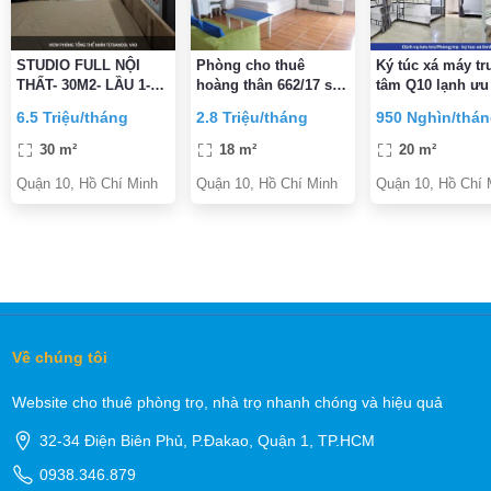
STUDIO FULL NỘI
Phòng cho thuê
Ký túc xá máy tr
THẤT- 30M2- LẦU 1-
hoàng thân 662/17 sư
tâm Q10 lạnh ưu
BANCOL LỚN- NGAY
vạn hạnh f12.q10
Tân sinh viên g
6.5 Triệu/tháng
2.8 Triệu/tháng
950 Nghìn/thá
NGUYỄN TRI
ngay 300K
PHƯƠNG vs BÀ HẠT-
30 m²
18 m²
20 m²
6,5TR/TH
Quận 10, Hồ Chí Minh
Quận 10, Hồ Chí Minh
Quận 10, Hồ Chí 
Về chúng tôi
Website cho thuê phòng trọ, nhà trọ nhanh chóng và hiệu quả
32-34 Điện Biên Phủ, P.Đakao, Quận 1, TP.HCM
0938.346.879