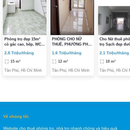
Phòng trọ đẹp 15m²
PHÒNG CHO NỮ
Cho Nữ thuê pho
có gác cao, bếp, WC
THUÊ, PHƯỜNG PHÚ
trọ Sạch đẹp đư
riêng – Tây Thạnh,
THỌ HÒA, TP.HCM
Nguyễn Thị Tú, 
2.8 Triệu/tháng
1.6 Triệu/tháng
2.1 Triệu/tháng
Tân Phú
Huit & Aeon 10p 
rẻ
15 m²
12 m²
18 m²
Tân Phú, Hồ Chí Minh
Tân Phú, Hồ Chí Minh
Tân Phú, Hồ Chí 
Về chúng tôi
Website cho thuê phòng trọ, nhà trọ nhanh chóng và hiệu quả