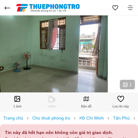
1
1 ảnh
Video
Bản đồ
Lưu tin này
Trang chủ
Cho thuê phòng trọ
Hồ Chí Minh
Tân Phú
Tin này đã hết hạn nên không còn giá trị giao dịch.