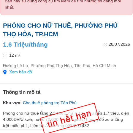
Bạn hãy sử dụng công cụ tìm kiếm để tìm những tin đăng mới
nhất.
PHÒNG CHO NỮ THUÊ, PHƯỜNG PHÚ
THỌ HÒA, TP.HCM
1.6 Triệu/tháng
28/07/2026
12 m²
Đường Lê Lư, Phường Phú Thọ Hòa, Tân Phú, Hồ Chí Minh
Xem bản đồ
Thông tin mô tả
Khu vực:
Cho thuê phòng trọ Tân Phú
Phỏng cho nữ thuê tầng 2,3 cho 1 nữ ở 1.6 triệu đến 1.7 triệu, điện
4.000ĐVN/ kwh, nước 70.000 ĐVN/ Người/Tháng , để xe ở tầng
trệt miển phí , Liên hệ A.Phương 0938171432.