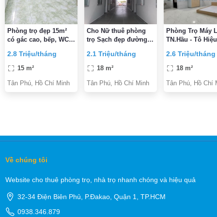
Phòng trọ đẹp 15m²
Cho Nữ thuê phòng
Phòng Trọ Máy 
có gác cao, bếp, WC
trọ Sạch đẹp đường
TN.Hầu - Tô Hiệ
riêng – Tây Thạnh,
Nguyễn Thị Tú, cách
Hufi , Huit và Vă
2.8 Triệu/tháng
2.1 Triệu/tháng
2.6 Triệu/tháng
Tân Phú
Huit & Aeon 10p , giá
Lang
rẻ
15 m²
18 m²
18 m²
Tân Phú, Hồ Chí Minh
Tân Phú, Hồ Chí Minh
Tân Phú, Hồ Chí 
Về chúng tôi
Website cho thuê phòng trọ, nhà trọ nhanh chóng và hiệu quả
32-34 Điện Biên Phủ, P.Đakao, Quận 1, TP.HCM
0938.346.879