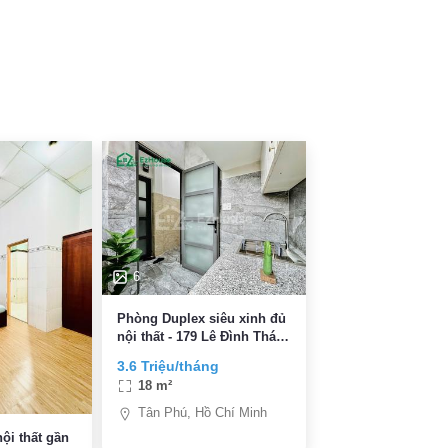
6
Phòng Duplex siêu xinh đủ
nội thất - 179 Lê Đình Thám
Q. Tân Phú ( Gần Siêu Thị
3.6 Triệu/tháng
Aeon Mall Tân Phú)
18 m²
Tân Phú, Hồ Chí Minh
ội thất gần