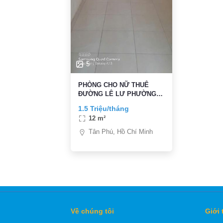
5
PHÒNG CHO NỮ THUÊ
ĐƯỜNG LÊ LƯ PHƯỜNG
PHÚ THỌ HÒA QUẬN TÂN
1.5 Triệu/tháng
PHÚ TP HCM
12 m²
Tân Phú, Hồ Chí Minh
Về chúng tôi
Giới 