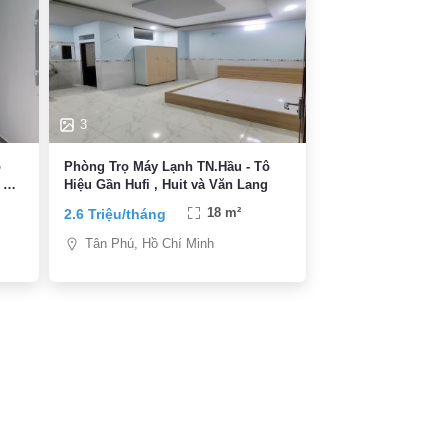
3
p
Phòng Trọ Máy Lạnh TN.Hầu - Tô
 &
Hiệu Gần Hufi , Huit và Văn Lang
2.6 Triệu/tháng
18 m²
Tân Phú, Hồ Chí Minh