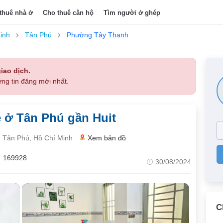
thuê nhà ở
Cho thuê căn hộ
Tìm người ở ghép
inh
Tân Phú
Phường Tây Thạnh
iao dịch.
ng tin đăng mới nhất.
ẻ ở Tân Phú gần Huit
 Tân Phú, Hồ Chí Minh
Xem bản đồ
169928
30/08/2024
C