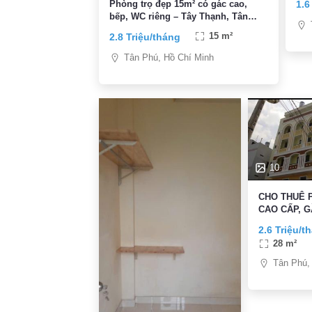
1.6
Phòng trọ đẹp 15m² có gác cao,
bếp, WC riêng – Tây Thạnh, Tân
Phú
2.8 Triệu/tháng
15 m²
Tân Phú, Hồ Chí Minh
10
CHO THUÊ 
CAO CẤP, G
Tân Phú, X
2.6 Triệu/t
28 m²
Tân Phú,