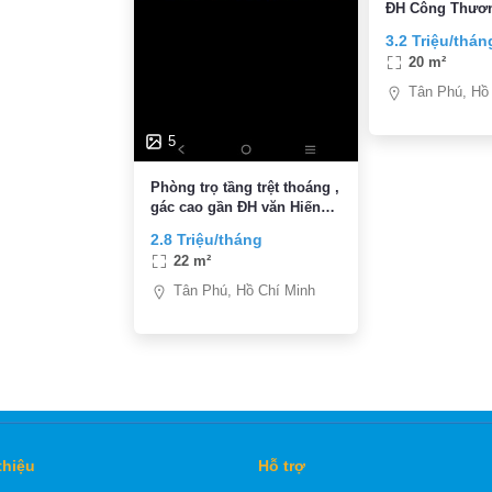
ĐH Công Thươn
Tân Sơn Nhì Q
3.2 Triệu/thán
20 m²
Tân Phú, Hồ
5
Phòng trọ tầng trệt thoáng ,
gác cao gần ĐH văn Hiến
giá 2.8tr
2.8 Triệu/tháng
22 m²
Tân Phú, Hồ Chí Minh
thiệu
Hỗ trợ