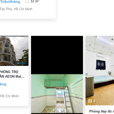
 Triệu/tháng
12 m²
Tân Phú, Hồ Chí Minh
PHÒNG TRỌ
ẦN AEON Mall
EM HÌNH
háng
 Hồ Chí Minh
4
Phòng đẹp đủ n