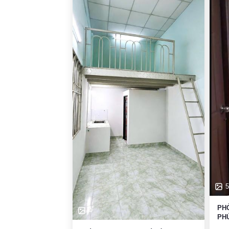
5
PH
4
PHÚ