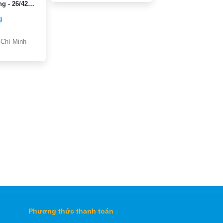
g - 26/42
.Tân Phú
g
 Chí Minh
Phương thức thanh toán