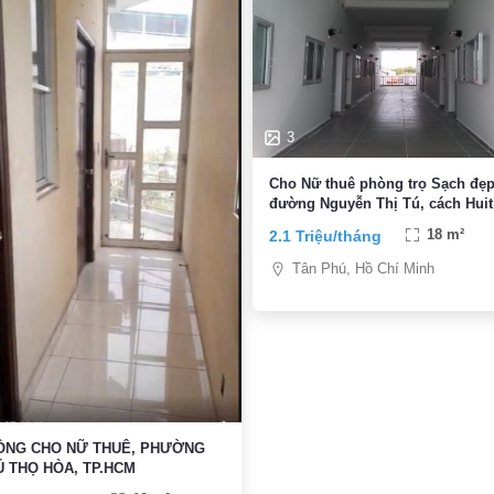
3
Cho Nữ thuê phòng trọ Sạch đẹ
đường Nguyễn Thị Tú, cách Huit
Aeon 10p , giá rẻ
2.1 Triệu/tháng
18 m²
Tân Phú, Hồ Chí Minh
ÒNG CHO NỮ THUÊ, PHƯỜNG
 THỌ HÒA, TP.HCM