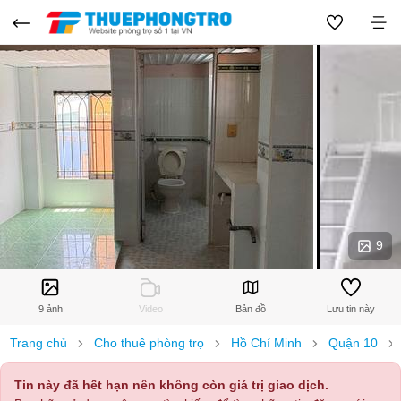
9
9 ảnh
Video
Bản đồ
Lưu tin này
Trang chủ
Cho thuê phòng trọ
Hồ Chí Minh
Quận 10
Tin này đã hết hạn nên không còn giá trị giao dịch.