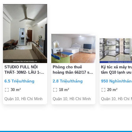
STUDIO FULL NỘI
Phòng cho thuê
Ký túc xá máy tr
THẤT- 30M2- LẦU 1-
hoàng thân 662/17 sư
tâm Q10 lạnh ưu
BANCOL LỚN- NGAY
vạn hạnh f12.q10
Tân sinh viên g
6.5 Triệu/tháng
2.8 Triệu/tháng
950 Nghìn/thá
NGUYỄN TRI
ngay 300K
PHƯƠNG vs BÀ HẠT-
30 m²
18 m²
20 m²
6,5TR/TH
Quận 10, Hồ Chí Minh
Quận 10, Hồ Chí Minh
Quận 10, Hồ Chí 