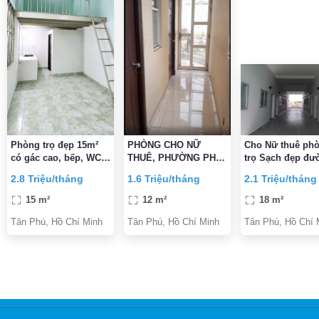
Phòng trọ đẹp 15m²
PHÒNG CHO NỮ
Cho Nữ thuê pho
có gác cao, bếp, WC
THUÊ, PHƯỜNG PHÚ
trọ Sạch đẹp đư
riêng – Tây Thạnh,
THỌ HÒA, TP.HCM
Nguyễn Thị Tú, 
2.8 Triệu/tháng
1.6 Triệu/tháng
2.1 Triệu/tháng
Tân Phú
Huit & Aeon 10p 
rẻ
15 m²
12 m²
18 m²
Tân Phú, Hồ Chí Minh
Tân Phú, Hồ Chí Minh
Tân Phú, Hồ Chí 