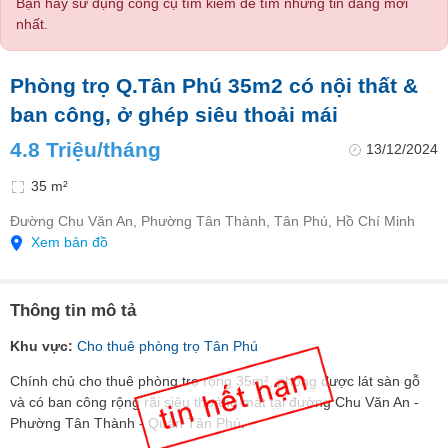
Bạn hãy sử dụng công cụ tìm kiếm để tìm những tin đăng mới
nhất.
Phòng trọ Q.Tân Phú 35m2 có nội thất &
ban công, ở ghép siêu thoải mái
4.8 Triệu/tháng
13/12/2024
35 m²
Đường Chu Văn An, Phường Tân Thành, Tân Phú, Hồ Chí Minh
Xem bản đồ
Thông tin mô tả
Khu vực:
Cho thuê phòng trọ Tân Phú
Chính chủ cho thuê phòng trọ rộng 35m², phòng được lát sàn gỗ
và có ban công rộng rãi siêu thoáng mát tại đường Chu Văn An -
Phường Tân Thành - Quận Tân Phú.