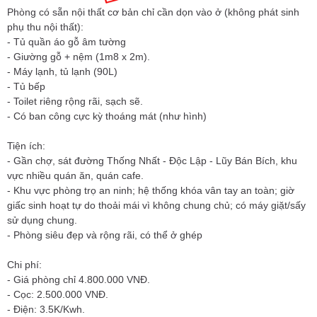
Phòng có sẵn nội thất cơ bản chỉ cần dọn vào ở (không phát sinh
phụ thu nội thất):
- Tủ quần áo gỗ âm tường
- Giường gỗ + nệm (1m8 x 2m).
- Máy lạnh, tủ lạnh (90L)
- Tủ bếp
- Toilet riêng rộng rãi, sạch sẽ.
- Có ban công cực kỳ thoáng mát (như hình)
Tiện ích:
- Gần chợ, sát đường Thống Nhất - Độc Lập - Lũy Bán Bích, khu
vực nhiều quán ăn, quán cafe.
- Khu vực phòng trọ an ninh; hệ thống khóa vân tay an toàn; giờ
giấc sinh hoạt tự do thoải mái vì không chung chủ; có máy giặt/sấy
sử dụng chung.
- Phòng siêu đẹp và rộng rãi, có thể ở ghép
Chi phí:
- Giá phòng chỉ 4.800.000 VNĐ.
- Cọc: 2.500.000 VNĐ.
- Điện: 3.5K/Kwh.