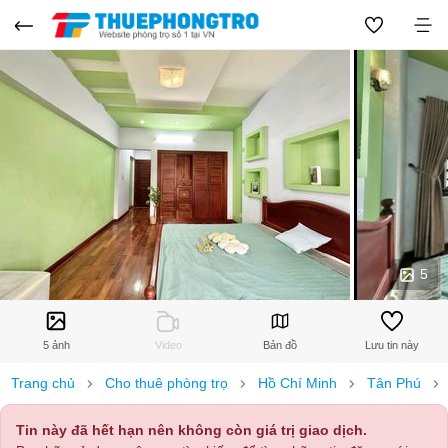
5
5 ảnh
Video
Bản đồ
Lưu tin này
Trang chủ
Cho thuê phòng trọ
Hồ Chí Minh
Tân Phú
Tin này đã hết hạn nên không còn giá trị giao dịch.