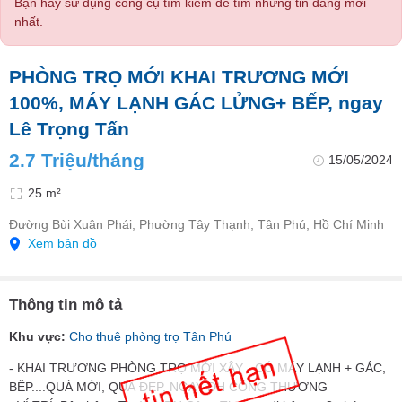
Bạn hãy sử dụng công cụ tìm kiếm để tìm những tin đăng mới
nhất.
PHÒNG TRỌ MỚI KHAI TRƯƠNG MỚI
100%, MÁY LẠNH GÁC LỬNG+ BẾP, ngay
Lê Trọng Tấn
2.7 Triệu/tháng
15/05/2024
25 m²
Đường Bùi Xuân Phái, Phường Tây Thạnh, Tân Phú, Hồ Chí Minh
Xem bản đồ
Thông tin mô tả
Khu vực:
Cho thuê phòng trọ Tân Phú
- KHAI TRƯƠNG PHÒNG TRỌ MỚI XÂY - CÓ MÁY LẠNH + GÁC,
BẾP....QUÁ MỚI, QUÁ ĐẸP, NGAY ĐH CÔNG THƯƠNG