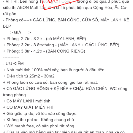
- VÍ TRÍ: Bên hông Trường ĐH Công Thương đi bộ qua 3 phút, qua
siêu thị AEON Mall Tân Phú chỉ 5 phút, tiện qua Cộng Hòa, Âu Cơ
rất gần
- Phòng có----> GÁC LỬNG, BAN CÔNG, CỬA SỔ, MÁY LẠNH, KỆ
BẾP
-----> GIÁ----->
+ Phòng: 2.7tr - 3.2tr - (có MÁY LẠNH, BẾP)
+ Phòng: 3.2tr - 3.8tr/tháng - (MÁY LẠNH + GÁC LỬNG, BẾP)
+ Phòng: 3.8tr - 4.2tr - (BAN CÔNG RIÊNG)
-----------
- ƯU ĐIỂM:
+ Nhà mới tinh 100% mới xây, bạn là người ở đầu tiên
+ Diện tích từ 25m2 - 30m2
+ Phòng luôn có cửa sổ, ban công, gió lùa rất mát.
+ Có GÁC LỬNG RỘNG + KỆ BẾP + CHẬU RỬA CHÉN, WC riêng
trong phòng
+ Có MÁY LẠNH mới tinh
+ CÓ MÁY GIẶT MIỄN PHÍ
+ Giờ giấc tự do, về lúc nào cũng được.
+ Không thu phí xe. Không chung chủ
+ Wifi mạnh free, có sân phơi rất rộng
+ Cửa ra vào mở bằng vân tay hiện đại và rất an toàn, nhà xe có