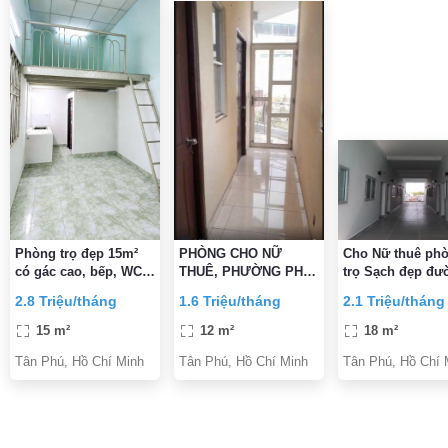
Phòng trọ đẹp 15m²
PHÒNG CHO NỮ
Cho Nữ thuê pho
có gác cao, bếp, WC
THUÊ, PHƯỜNG PHÚ
trọ Sạch đẹp đư
riêng – Tây Thạnh,
THỌ HÒA, TP.HCM
Nguyễn Thị Tú, 
2.8 Triệu/tháng
1.6 Triệu/tháng
2.1 Triệu/tháng
Tân Phú
Huit & Aeon 10p 
rẻ
15 m²
12 m²
18 m²
Tân Phú, Hồ Chí Minh
Tân Phú, Hồ Chí Minh
Tân Phú, Hồ Chí 